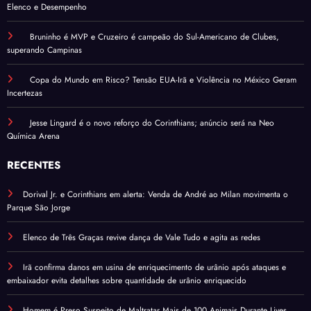
Elenco e Desempenho
Bruninho é MVP e Cruzeiro é campeão do Sul-Americano de Clubes,
superando Campinas
Copa do Mundo em Risco? Tensão EUA-Irã e Violência no México Geram
Incertezas
Jesse Lingard é o novo reforço do Corinthians; anúncio será na Neo
Química Arena
RECENTES
Dorival Jr. e Corinthians em alerta: Venda de André ao Milan movimenta o
Parque São Jorge
Elenco de Três Graças revive dança de Vale Tudo e agita as redes
Irã confirma danos em usina de enriquecimento de urânio após ataques e
embaixador evita detalhes sobre quantidade de urânio enriquecido
Homem é Preso Suspeito de Maltratar Mais de 100 Animais Durante Lives