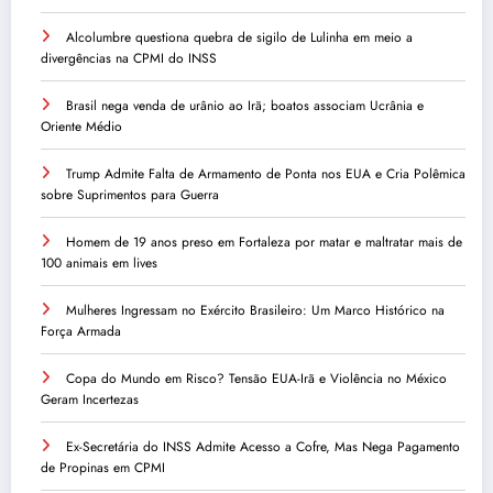
Alcolumbre questiona quebra de sigilo de Lulinha em meio a
divergências na CPMI do INSS
Brasil nega venda de urânio ao Irã; boatos associam Ucrânia e
Oriente Médio
Trump Admite Falta de Armamento de Ponta nos EUA e Cria Polêmica
sobre Suprimentos para Guerra
Homem de 19 anos preso em Fortaleza por matar e maltratar mais de
100 animais em lives
Mulheres Ingressam no Exército Brasileiro: Um Marco Histórico na
Força Armada
Copa do Mundo em Risco? Tensão EUA-Irã e Violência no México
Geram Incertezas
Ex-Secretária do INSS Admite Acesso a Cofre, Mas Nega Pagamento
de Propinas em CPMI