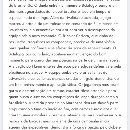
do Brasileirão. O duelo entre Fluminense e Botafogo, sempre um
dos mais aguardados do futebol brasileiro, teve um tempero
especial neste domingo. Além da rivalidade acirrada, o jogo
marcou a estreia de um treinador no comando do Fluminense em
um clássico, e a expectativa era alta para ver o desempenho da
equipe sob o novo comando. O Tricolor Carioca, que vinha de
resultados irregulares no campeonato, precisava de uma vitória
para ganhar confiança e se afastar da zona de rebaixamento. O
Botafogo, por outro lado, apostava na manutenção do bom
momento para consolidar sua posição na parte de cima da tabela.
A atuação do Fluminense se destacou pela solidez defensiva e pela
eficiência no ataque. A equipe soube explorar as falhas do
adversário e converter as chances criadas em gols, demonstrando
um bom entrosamento e aplicação tática. Os jogadores mostraram
garra e determinação em campo, características essenciais para
quem busca o sucesso em competições de longa duração como o
Brasileirão. A torcida presente no Maracanã deu um show à parte,
empurrando o time do início ao fim, com cantos e mosaicos que
criaram uma atmosfera vibrante e intimidante para o adversário. A
resposta da torcida, mesmo diante de uma campanha inicial
aquém das expectativas, demonstra a força da paixão pelo clube e