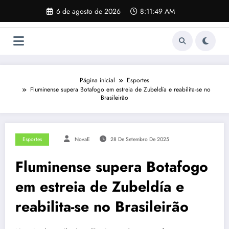
Pular
6 de agosto de 2026
8:11:50 AM
para
o
conteúdo
Página inicial
Esportes
Fluminense supera Botafogo em estreia de Zubeldía e reabilita-se no
Brasileirão
Esportes
NovaE
28 De Setembro De 2025
Fluminense supera Botafogo
em estreia de Zubeldía e
reabilita-se no Brasileirão