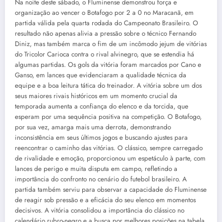
Na noite deste sábado, o Fluminense demonstrou força e
organização ao vencer o Botafogo por 2 a 0 no Maracanã, em
partida válida pela quarta rodada do Campeonato Brasileiro. O
resultado não apenas alivia a pressão sobre o técnico Fernando
Diniz, mas também marca o fim de um incômodo jejum de vitórias
do Tricolor Carioca contra o rival alvinegro, que se estendia há
algumas partidas. Os gols da vitória foram marcados por Cano e
Ganso, em lances que evidenciaram a qualidade técnica da
equipe e a boa leitura tática do treinador. A vitória sobre um dos
seus maiores rivais históricos em um momento crucial da
temporada aumenta a confiança do elenco e da torcida, que
esperam por uma sequência positiva na competição. O Botafogo,
por sua vez, amarga mais uma derrota, demonstrando
inconsistência em seus últimos jogos e buscando ajustes para
reencontrar o caminho das vitórias. O clássico, sempre carregado
de rivalidade e emoção, proporcionou um espetáculo à parte, com
lances de perigo e muita disputa em campo, refletindo a
importância do confronto no cenário do futebol brasileiro. A
partida também serviu para observar a capacidade do Fluminense
de reagir sob pressão e a eficácia do seu elenco em momentos
decisivos. A vitória consolidou a importância do clássico no
calendário rubro-negro e a busca por melhores posições na tabela