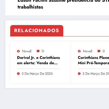
Edson Fachin assume presidência do ST
trabalhistas
RELACIONADOS
NovaE
0
NovaE
0
Dorival Jr. e Corinthians
Corinthians Plane
em alerta: Venda de
Mini Pré-Tempor
André ao Milan
para Maio e Bus
movimenta o Parque
Recuperar Elenc
3 De Março De 2026
3 De Março De 2
São Jorge
Desempenho