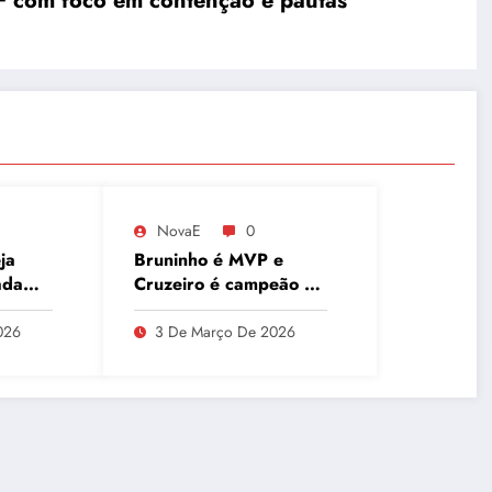
F com foco em contenção e pautas
NovaE
0
ja
Bruninho é MVP e
ada
Cruzeiro é campeão do
ca
Sul-Americano de
o e
Clubes, superando
026
3 De Março De 2026
Campinas