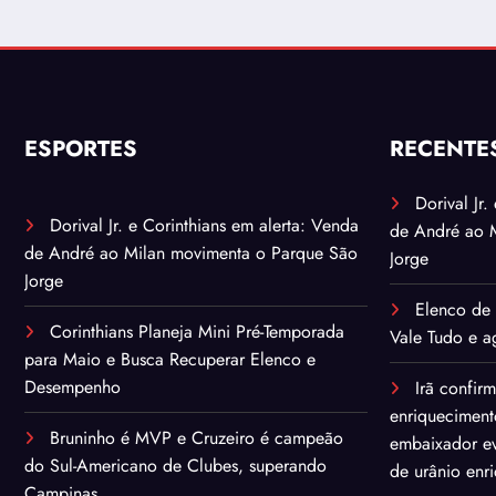
ESPORTES
RECENTE
Dorival Jr
Dorival Jr. e Corinthians em alerta: Venda
de André ao 
de André ao Milan movimenta o Parque São
Jorge
Jorge
Elenco de 
Corinthians Planeja Mini Pré-Temporada
Vale Tudo e ag
para Maio e Busca Recuperar Elenco e
Desempenho
Irã confir
enriqueciment
Bruninho é MVP e Cruzeiro é campeão
embaixador ev
do Sul-Americano de Clubes, superando
de urânio enr
Campinas