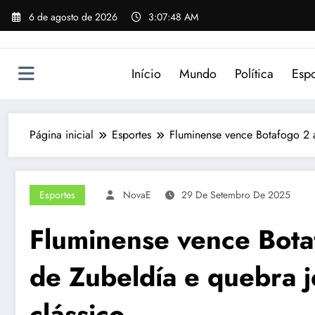
Pular
6 de agosto de 2026
3:07:48 AM
para
o
conteúdo
Início
Mundo
Política
Espo
Página inicial
Esportes
Fluminense vence Botafogo 2 a
Esportes
NovaE
29 De Setembro De 2025
Fluminense vence Botaf
de Zubeldía e quebra j
clássico