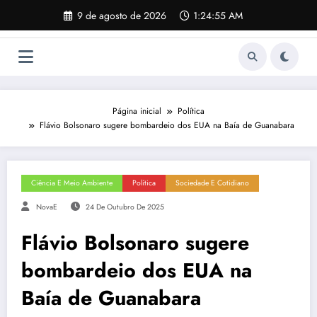
Pular
9 de agosto de 2026
1:24:56 AM
para
o
conteúdo
Página inicial
Política
Flávio Bolsonaro sugere bombardeio dos EUA na Baía de Guanabara
Ciência E Meio Ambiente
Política
Sociedade E Cotidiano
NovaE
24 De Outubro De 2025
Flávio Bolsonaro sugere
bombardeio dos EUA na
Baía de Guanabara