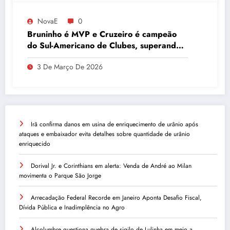
NovaE
0
Bruninho é MVP e Cruzeiro é campeão
do Sul-Americano de Clubes, superando
Campinas
3 De Março De 2026
Irã confirma danos em usina de enriquecimento de urânio após
ataques e embaixador evita detalhes sobre quantidade de urânio
enriquecido
Dorival Jr. e Corinthians em alerta: Venda de André ao Milan
movimenta o Parque São Jorge
Arrecadação Federal Recorde em Janeiro Aponta Desafio Fiscal,
Dívida Pública e Inadimplência no Agro
Alcolumbre questiona quebra de sigilo de Lulinha em meio a