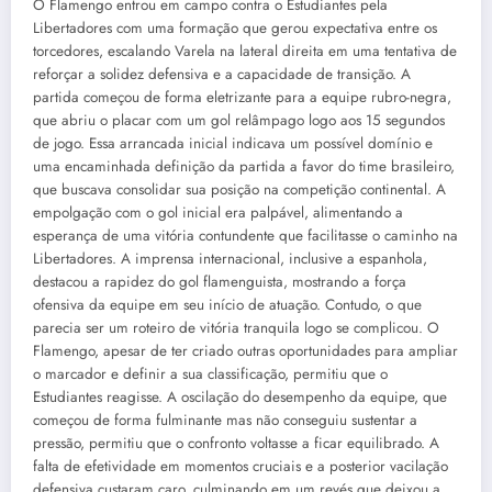
O Flamengo entrou em campo contra o Estudiantes pela
Libertadores com uma formação que gerou expectativa entre os
torcedores, escalando Varela na lateral direita em uma tentativa de
reforçar a solidez defensiva e a capacidade de transição. A
partida começou de forma eletrizante para a equipe rubro-negra,
que abriu o placar com um gol relâmpago logo aos 15 segundos
de jogo. Essa arrancada inicial indicava um possível domínio e
uma encaminhada definição da partida a favor do time brasileiro,
que buscava consolidar sua posição na competição continental. A
empolgação com o gol inicial era palpável, alimentando a
esperança de uma vitória contundente que facilitasse o caminho na
Libertadores. A imprensa internacional, inclusive a espanhola,
destacou a rapidez do gol flamenguista, mostrando a força
ofensiva da equipe em seu início de atuação. Contudo, o que
parecia ser um roteiro de vitória tranquila logo se complicou. O
Flamengo, apesar de ter criado outras oportunidades para ampliar
o marcador e definir a sua classificação, permitiu que o
Estudiantes reagisse. A oscilação do desempenho da equipe, que
começou de forma fulminante mas não conseguiu sustentar a
pressão, permitiu que o confronto voltasse a ficar equilibrado. A
falta de efetividade em momentos cruciais e a posterior vacilação
defensiva custaram caro, culminando em um revés que deixou a