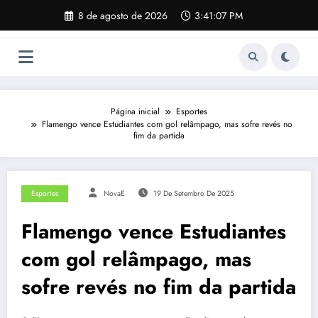
Pular
8 de agosto de 2026
3:41:08 PM
para
o
conteúdo
Página inicial
Esportes
Flamengo vence Estudiantes com gol relâmpago, mas sofre revés no
fim da partida
Esportes
NovaE
19 De Setembro De 2025
Flamengo vence Estudiantes
com gol relâmpago, mas
sofre revés no fim da partida