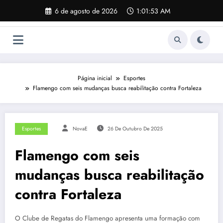
Pular
6 de agosto de 2026
1:01:53 AM
para
o
conteúdo
Página inicial
Esportes
Flamengo com seis mudanças busca reabilitação contra Fortaleza
Esportes
NovaE
26 De Outubro De 2025
Flamengo com seis
mudanças busca reabilitação
contra Fortaleza
O Clube de Regatas do Flamengo apresenta uma formação com