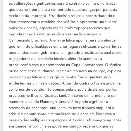
seis alterações significativas para o confronto contra o Fortaleza,
que ocorrerá em meio a um período de cobranças por parte da
torcida e da imprensa. Essa decisão reflete a necessidade de o
time reencontrar o caminho das vitórias e apresentar um futebol
mais convincente, especialmente após tropeços recentes que
permitiram ao Palmeiras se distanciar na liderança do
Campeonato Brasileiro. A análise tática aponta para um ataque
que tem tido dificuldades em criar jogadas eficazes e converter as
oportunidades em gols, o que tem gerado pressão adicional sobre
os jogadores e a comissão técnica, além de aumentar a
preocupação com o desempenho na Copa Libertadores. O técnico
busca com essas mudanças injetar ânimo novo na equipe, explorar
novas opções táticas e corrigir os pontos fracos que têm sido
evidentes nas últimas atuações. A partida contra o Fortaleza ganha
contornos de decisão não apenas pela disputa direta por pontos
preciosos no Brasileirão, mas também como um termômetro do
momento atual do Flamengo. Uma vitória pode significar a
retomada da confiança, enquanto um novo tropeço ampliará a
crise e o debate sobre a capacidade do elenco em lidar com a
pressão das múltiplas competições. A torcida rubro-negra aguarda
ansiosamente por uma resposta em campo, esperando que as