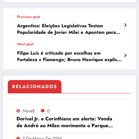
Previous post
Argentina: Eleições Legislativas Testam
Popularidade de Javier Milei e Apontam para
Desafios Estruturais
Next post
Filipe Luís é criticado por escolhas em
Fortaleza x Flamengo; Bruno Henrique explica
papéis no ataque
RELACIONADOS
NovaE
0
Dorival Jr. e Corinthians em alerta: Venda
de André ao Milan movimenta o Parque
São Jorge
3 De Março De 2026