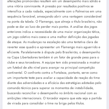
alterações promovidas resultem em um desempenho mais sólido e
uma vitória convincente. A pressão por resultados positivos se
intensifica a cada rodada, especialmente com o Palmeiras em uma
sequência favorável, ameaçando abrir uma vantagem considerável
na ponta da tabela. O Flamengo, que almeja o título brasileiro, não
pode se dar ao luxo de perder mais pontos. A análise dos jogos
anteriores indica a necessidade de uma maior organização tática,
um jogo coletivo mais coeso e uma melhor definição das jogadas
de ataque. As mudanças na escalação são uma tentativa clara de
reverter esse quadro e apresentar um Flamengo mais aguerrido e
eficiente. Paralelamente à disputa pelo Brasileirão, o desempenho
na Copa Libertadores também é um fator de grande peso para o
clube e seus torcedores. A equipe tem sido pressionada a mostrar
um futebol de alto nível para avançar na principal competição
continental. O confronto contra o Fortaleza, portanto, serve como
um importante teste para avaliar a capacidade de reação do time
diante das adversidades e a eficácia das estratégias adotadas pelo
comando técnico para superar os momentos de instabilidade,
buscando reconciliar o desempenho no âmbito nacional com as
ambições internacionais. O torcedor espera que esta seja a partida
de virada para consolidar o time na briga pelos títulos.