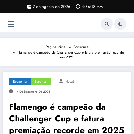
Pular
7 de agosto de 2026
4:36:19 AM
para
o
conteúdo
Página inicial
Economia
Flamengo é campeão da Challenger Cup e fatura premiação recorde
em 2025
Economia
Esportes
NovaE
14 De Dezembro De 2025
Flamengo é campeão da
Challenger Cup e fatura
premiação recorde em 2025