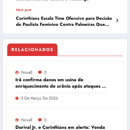
Next post
Corinthians Escala Time Ofensivo para Decisão
do Paulista Feminino Contra Palmeiras Que
Lidera Ranking
RELACIONADOS
NovaE
0
Irã confirma danos em usina de
enriquecimento de urânio após ataques e
embaixador evita detalhes sobre
3 De Março De 2026
quantidade de urânio enriquecido
NovaE
0
Dorival Jr. e Corinthians em alerta: Venda