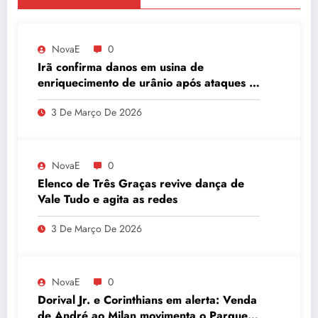
NovaE
0
Irã confirma danos em usina de
enriquecimento de urânio após ataques e
embaixador evita detalhes sobre
3 De Março De 2026
quantidade de urânio enriquecido
NovaE
0
Elenco de Três Graças revive dança de
Vale Tudo e agita as redes
3 De Março De 2026
NovaE
0
Dorival Jr. e Corinthians em alerta: Venda
de André ao Milan movimenta o Parque