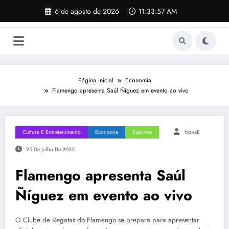
Pular
6 de agosto de 2026
11:33:58 AM
para
o
conteúdo
Página inicial
Economia
Flamengo apresenta Saúl Ñíguez em evento ao vivo
Cultura E Entretenimento
Economia
Esportes
NovaE
25 De Julho De 2025
Flamengo apresenta Saúl
Ñíguez em evento ao vivo
O Clube de Regatas do Flamengo se prepara para apresentar