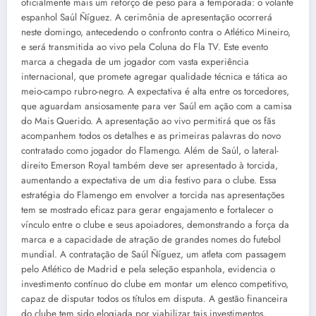
oficialmente mais um reforço de peso para a temporada: o volante
espanhol Saúl Ñíguez. A cerimônia de apresentação ocorrerá
neste domingo, antecedendo o confronto contra o Atlético Mineiro,
e será transmitida ao vivo pela Coluna do Fla TV. Este evento
marca a chegada de um jogador com vasta experiência
internacional, que promete agregar qualidade técnica e tática ao
meio-campo rubro-negro. A expectativa é alta entre os torcedores,
que aguardam ansiosamente para ver Saúl em ação com a camisa
do Mais Querido. A apresentação ao vivo permitirá que os fãs
acompanhem todos os detalhes e as primeiras palavras do novo
contratado como jogador do Flamengo. Além de Saúl, o lateral-
direito Emerson Royal também deve ser apresentado à torcida,
aumentando a expectativa de um dia festivo para o clube. Essa
estratégia do Flamengo em envolver a torcida nas apresentações
tem se mostrado eficaz para gerar engajamento e fortalecer o
vínculo entre o clube e seus apoiadores, demonstrando a força da
marca e a capacidade de atração de grandes nomes do futebol
mundial. A contratação de Saúl Ñíguez, um atleta com passagem
pelo Atlético de Madrid e pela seleção espanhola, evidencia o
investimento contínuo do clube em montar um elenco competitivo,
capaz de disputar todos os títulos em disputa. A gestão financeira
do clube tem sido elogiada por viabilizar tais investimentos,