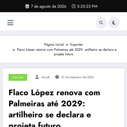
Pular
7 de agosto de 2026
5:25:24 PM
para
o
conteúdo
Página inicial
Esportes
Flaco López renova com Palmeiras até 2029: artilheiro se declara e
projeta futuro
Esportes
NovaE
27 De Setembro De 2025
Flaco López renova com
Palmeiras até 2029:
artilheiro se declara e
projeta futuro