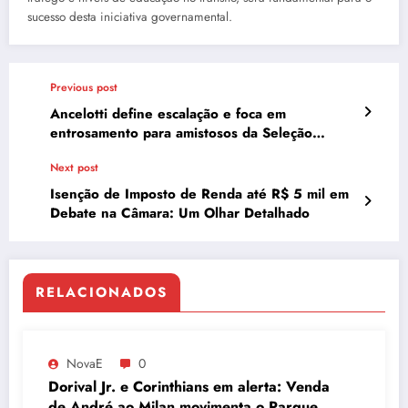
sucesso desta iniciativa governamental.
Previous post
Ancelotti define escalação e foca em
entrosamento para amistosos da Seleção
Brasileira
Next post
Isenção de Imposto de Renda até R$ 5 mil em
Debate na Câmara: Um Olhar Detalhado
RELACIONADOS
NovaE
0
Dorival Jr. e Corinthians em alerta: Venda
de André ao Milan movimenta o Parque