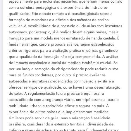
especialmente para motoristas iniciantes, que teriam menos contato
com a estrutura pedagógica e a experiência de instrutores
qualificados. Este debate remete a discussões globais sobre a
formação de motoristas e a eficácia dos métodos de ensino
veicular. A possibilidade de autoestudo ou de aulas com instrutores
autônomos, por exemplo, já é realidade em alguns países, mas a
transição para um modelo menos estruturado demanda cautela. É
fundamental que, caso a proposta avance, sejam estabelecidos
critérios rigorosos para a avaliação prática e teórica, garantindo
que a qualidade da formação não seja comprometida. A análise
do impacto econômico e social da medida também é crucial. Se
por um lado, a remoção da obrigatoriedade pode reduzir custos
para os futuros condutores, por outro, é preciso avaliar se
autoescolas e instrutores credenciados continuarão a existir e a
oferecer serviços de qualidade, ou se haverá uma desestruturação
do setor. A regulamentação futura precisará equilibrar a
acessibilidade com a segurança viária, um tripé essencial para a
mobilidade urbana e rodoviária eficaz e segura no país. A
experiência de outros países que implementaram medidas
similares pode servir de guia, mas a adaptação à realidade
brasileira, considerando a extensão territorial, diversidade de
tráfego e níveis de educação no trânsito, será fundamental para o