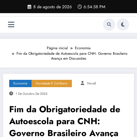
Pular
8 de agosto de 2026
6:54:59 PM
para
o
conteúdo
Página inicial
Economia
Fim da Obrigatoriedade de Autoescola para CNH: Governo Brasileiro
Avança em Discussões
Economia
Sociedade E Cotidiano
NovaE
1 De Outubro De 2025
Fim da Obrigatoriedade de
Autoescola para CNH:
Governo Brasileiro Avança