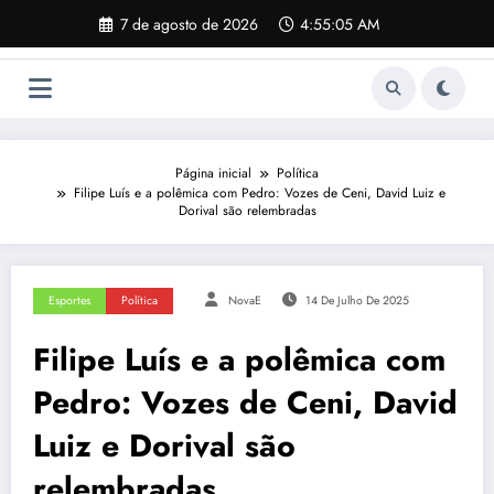
Pular
7 de agosto de 2026
4:55:06 AM
para
o
conteúdo
Página inicial
Política
Filipe Luís e a polêmica com Pedro: Vozes de Ceni, David Luiz e
Dorival são relembradas
Esportes
Política
NovaE
14 De Julho De 2025
Filipe Luís e a polêmica com
Pedro: Vozes de Ceni, David
Luiz e Dorival são
relembradas