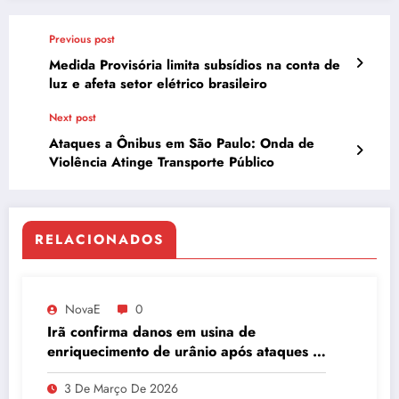
Previous post
Medida Provisória limita subsídios na conta de
luz e afeta setor elétrico brasileiro
Next post
Ataques a Ônibus em São Paulo: Onda de
Violência Atinge Transporte Público
RELACIONADOS
NovaE
0
Irã confirma danos em usina de
enriquecimento de urânio após ataques e
embaixador evita detalhes sobre
3 De Março De 2026
quantidade de urânio enriquecido