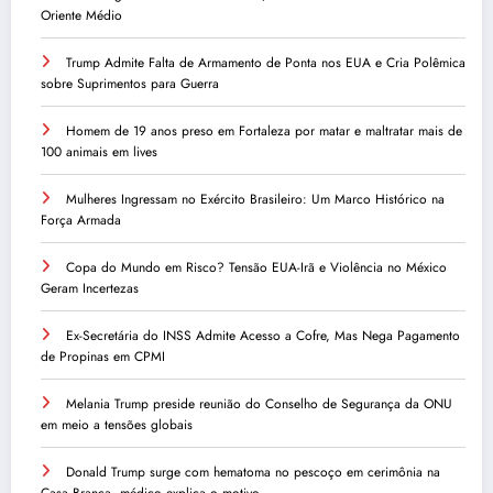
Oriente Médio
Trump Admite Falta de Armamento de Ponta nos EUA e Cria Polêmica
sobre Suprimentos para Guerra
Homem de 19 anos preso em Fortaleza por matar e maltratar mais de
100 animais em lives
Mulheres Ingressam no Exército Brasileiro: Um Marco Histórico na
Força Armada
Copa do Mundo em Risco? Tensão EUA-Irã e Violência no México
Geram Incertezas
Ex-Secretária do INSS Admite Acesso a Cofre, Mas Nega Pagamento
de Propinas em CPMI
Melania Trump preside reunião do Conselho de Segurança da ONU
em meio a tensões globais
Donald Trump surge com hematoma no pescoço em cerimônia na
Casa Branca, médico explica o motivo