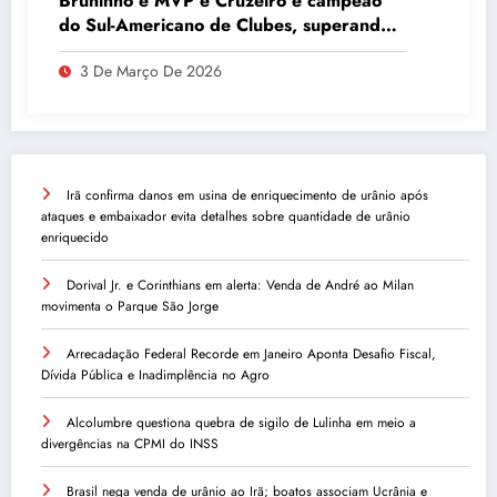
Bruninho é MVP e Cruzeiro é campeão
do Sul-Americano de Clubes, superando
Campinas
3 De Março De 2026
Irã confirma danos em usina de enriquecimento de urânio após
ataques e embaixador evita detalhes sobre quantidade de urânio
enriquecido
Dorival Jr. e Corinthians em alerta: Venda de André ao Milan
movimenta o Parque São Jorge
Arrecadação Federal Recorde em Janeiro Aponta Desafio Fiscal,
Dívida Pública e Inadimplência no Agro
Alcolumbre questiona quebra de sigilo de Lulinha em meio a
divergências na CPMI do INSS
Brasil nega venda de urânio ao Irã; boatos associam Ucrânia e