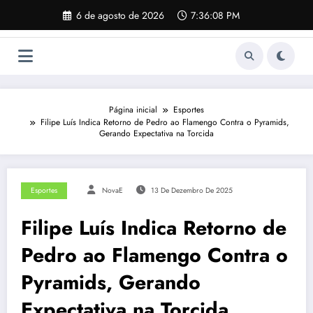
Pular
6 de agosto de 2026
7:36:09 PM
para
o
conteúdo
Página inicial
Esportes
Filipe Luís Indica Retorno de Pedro ao Flamengo Contra o Pyramids,
Gerando Expectativa na Torcida
Esportes
NovaE
13 De Dezembro De 2025
Filipe Luís Indica Retorno de
Pedro ao Flamengo Contra o
Pyramids, Gerando
Expectativa na Torcida