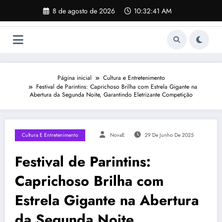
Pular
8 de agosto de 2026
10:32:42 AM
para
o
conteúdo
Página inicial
Cultura e Entretenimento
Festival de Parintins: Caprichoso Brilha com Estrela Gigante na
Abertura da Segunda Noite, Garantindo Eletrizante Competição
Cultura E Entretenimento
NovaE
29 De Junho De 2025
Festival de Parintins:
Caprichoso Brilha com
Estrela Gigante na Abertura
da Segunda Noite,