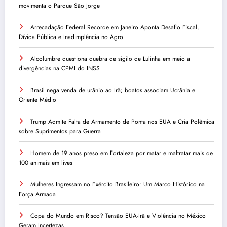
movimenta o Parque São Jorge
Arrecadação Federal Recorde em Janeiro Aponta Desafio Fiscal,
Dívida Pública e Inadimplência no Agro
Alcolumbre questiona quebra de sigilo de Lulinha em meio a
divergências na CPMI do INSS
Brasil nega venda de urânio ao Irã; boatos associam Ucrânia e
Oriente Médio
Trump Admite Falta de Armamento de Ponta nos EUA e Cria Polêmica
sobre Suprimentos para Guerra
Homem de 19 anos preso em Fortaleza por matar e maltratar mais de
100 animais em lives
Mulheres Ingressam no Exército Brasileiro: Um Marco Histórico na
Força Armada
Copa do Mundo em Risco? Tensão EUA-Irã e Violência no México
Geram Incertezas