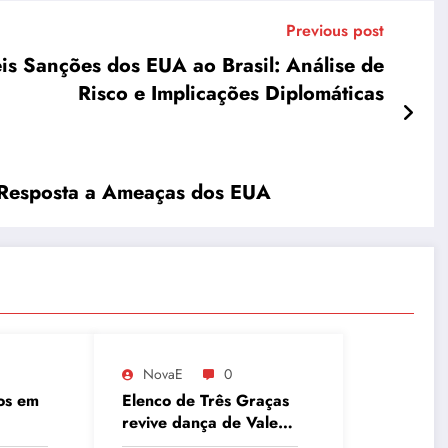
Previous post
is Sanções dos EUA ao Brasil: Análise de
Risco e Implicações Diplomáticas
 Resposta a Ameaças dos EUA
NovaE
0
os em
Elenco de Três Graças
revive dança de Vale
de
Tudo e agita as redes