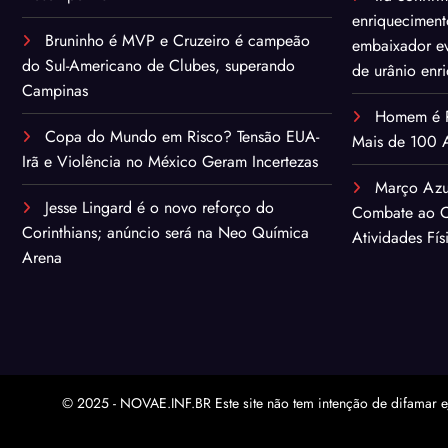
enriqueciment
Bruninho é MVP e Cruzeiro é campeão
embaixador ev
do Sul-Americano de Clubes, superando
de urânio enr
Campinas
Homem é Pr
Copa do Mundo em Risco? Tensão EUA-
Mais de 100 A
Irã e Violência no México Geram Incertezas
Março Azu
Jesse Lingard é o novo reforço do
Combate ao C
Corinthians; anúncio será na Neo Química
Atividades Fís
Arena
© 2025 - NOVAE.INF.BR Este site não tem intenção de difamar e