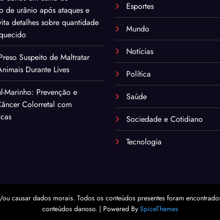
Esportes
o de urânio após ataques e
ita detalhes sobre quantidade
Mundo
iquecido
Notícias
eso Suspeito de Maltratar
nimais Durante Lives
Política
l-Marinho: Prevenção e
Saúde
âncer Colorretal com
icas
Sociedade e Cotidiano
Tecnologia
/ou causar dados morais. Todos os conteúdos presentes foram encontrados 
conteúdos danoso. | Powered By
SpiceThemes