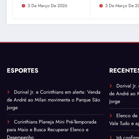
Durante Lives
urânio após ataq
3 De Março De 2026
3 De Março De 2
embaixador evit
detalhes sobre
quantidade de ur
enriquecido
ESPORTES
RECENTE
Dorival Jr
Dorival Jr. e Corinthians em alerta: Venda
de André ao 
de André ao Milan movimenta o Parque São
Jorge
Jorge
Elenco de 
Corinthians Planeja Mini Pré-Temporada
Vale Tudo e ag
para Maio e Busca Recuperar Elenco e
Desempenho
Irã confir