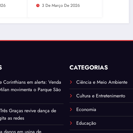
ues e
026
3 De Março De 2026
a
ânio
S
CATEGORIAS
. e Corinthians em alerta: Venda
Ciência e Meio Ambiente
Milan movimenta o Parque São
Cultura e Entretenimento
Economia
Três Graças revive dança de
ita as redes
Educação
ma danos em usina de