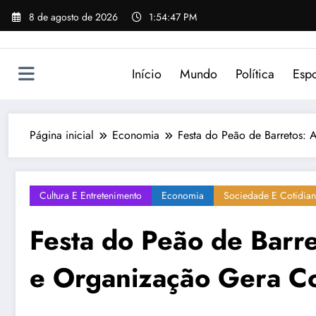
Pular
8 de agosto de 2026
1:54:47 PM
para
o
conteúdo
Início
Mundo
Política
Espo
Página inicial
Economia
Festa do Peão de Barretos: 
Cultura E Entretenimento
Economia
Sociedade E Cotidia
Festa do Peão de Barre
e Organização Gera Co