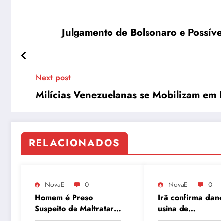
Julgamento de Bolsonaro e Possíve
Next post
Milícias Venezuelanas se Mobilizam em
RELACIONADOS
NovaE
0
NovaE
0
Homem é Preso
Irã confirma dan
Suspeito de Maltratar
usina de
Mais de 100 Animais
enriquecimento 