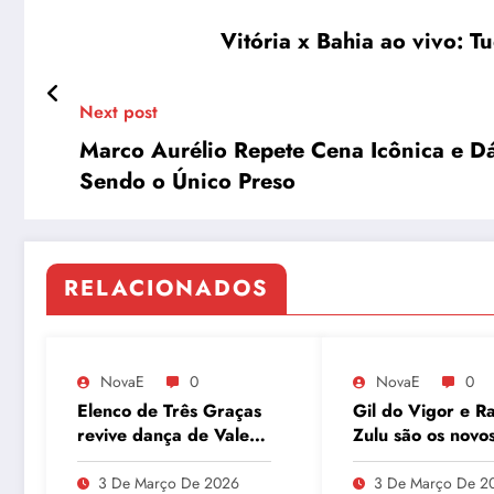
Vitória x Bahia ao vivo: Tu
Next post
Marco Aurélio Repete Cena Icônica e Dá
Sendo o Único Preso
RELACIONADOS
NovaE
0
NovaE
0
Elenco de Três Graças
Gil do Vigor e Ra
revive dança de Vale
Zulu são os novo
Tudo e agita as redes
integrantes do P
Segunda no GN
3 De Março De 2026
3 De Março De 2