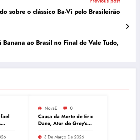
Previous post
do sobre o clássico Ba-Vi pelo Brasileirão
 Banana ao Brasil no Final de Vale Tudo,
NovaE
0
fael
Causa da Morte de Eric
s
Dane, Ator de Grey’s
apo de
Anatomy, Revelada:
T
Esclerose Lateral
026
3 De Março De 2026