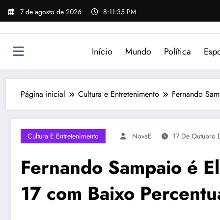
Pular
7 de agosto de 2026
8:11:35 PM
para
o
conteúdo
Início
Mundo
Política
Espo
Página inicial
Cultura e Entretenimento
Fernando Samp
Cultura E Entretenimento
NovaE
17 De Outubro 
Fernando Sampaio é E
17 com Baixo Percentu