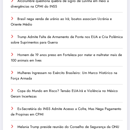
Alcolumbre questiona quebra de sigilo de Lulinha em meio a
divergências na CPMI do INSS
Brasil nega venda de urânio ao Irã; boatos associam Ucrânia e
Oriente Médio
Trump Admite Falta de Armamento de Ponta nos EUA e Cria Polêmica
sobre Suprimentos para Guerra
Homem de 19 anos preso em Fortaleza por matar e maltratar mais de
100 animais em lives
Mulheres Ingressam no Exército Brasileiro: Um Marco Histórico na
Força Armada
Copa do Mundo em Risco? Tensão EUA-Irã e Violência no México
Geram Incertezas
Ex-Secretária do INSS Admite Acesso a Cofre, Mas Nega Pagamento
de Propinas em CPMI
Melania Trump preside reunião do Conselho de Segurança da ONU