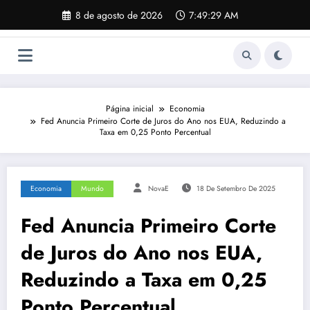
Pular
8 de agosto de 2026
7:49:30 AM
para
o
conteúdo
Página inicial
Economia
Fed Anuncia Primeiro Corte de Juros do Ano nos EUA, Reduzindo a
Taxa em 0,25 Ponto Percentual
Economia
Mundo
NovaE
18 De Setembro De 2025
Fed Anuncia Primeiro Corte
de Juros do Ano nos EUA,
Reduzindo a Taxa em 0,25
Ponto Percentual