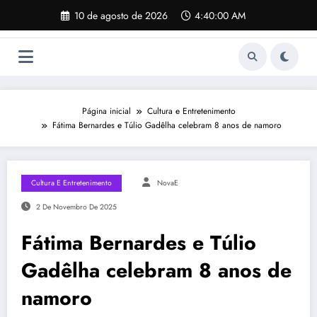
Pular
10 de agosto de 2026
4:40:01 AM
para
o
conteúdo
Página inicial
Cultura e Entretenimento
Fátima Bernardes e Túlio Gadêlha celebram 8 anos de namoro
Cultura E Entretenimento
NovaE
2 De Novembro De 2025
Fátima Bernardes e Túlio
Gadêlha celebram 8 anos de
namoro