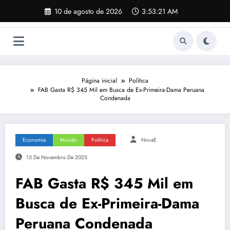
Pular
10 de agosto de 2026
3:53:22 AM
para
o
conteúdo
Página inicial
Política
FAB Gasta R$ 345 Mil em Busca de Ex-Primeira-Dama Peruana
Condenada
Economia
Mundo
Política
NovaE
15 De Novembro De 2025
FAB Gasta R$ 345 Mil em
Busca de Ex-Primeira-Dama
Peruana Condenada