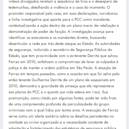
vídeos divulgados revelam a sequência de tiros e o desespero de
testemunhas, detalhando a violência e o caos do momento. O
promotor responsável pelo caso, em suas declarações, corroborou
a linha investigativa que aponta para o PCC como mandante,
contextualizando a ação dentro de um plano maior de retaliação e
demonstração de poder da facção. A investigação avança para
identificar os executores e os mandantes diretos, buscando
desarticular a rede por trás deste ataque ao Estado. As autoridades
de segurança, incluindo o secretário de Segurança Pública do
Estado, que tem proximidade com o ex-tenente Derrite que salvou
Ferraz em 2010, enfatizam o compromisso de levar os culpados à
justiça e de manter a ordem pública em São Paulo. A atuação de
Ferraz em tempos passados, como a ocasião em que foi salvo pelo
então tenente Guilherme Derrite de um plano de assassinato em
2010, demonstra a gravidade da ameaça que ele representava
aos planos do PCC e o quanto sua vida estava em risco. Sua
premonição, como citado por algumas fontes, pode ter sido fruto
de uma compreensão profunda da periculosidade do grupo
criminoso com o qual lidou por tantos anos. A execução de Ferraz
serve como um alerta sombrio sobre os desafios persistentes no
combate ao crime organizado e a necessidade constante de
adaptação e fortalecimento das estratégias de segurança pública