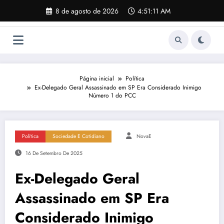
Pular
8 de agosto de 2026
4:51:12 AM
para
o
conteúdo
Página inicial
Política
Ex-Delegado Geral Assassinado em SP Era Considerado Inimigo
Número 1 do PCC
Política
Sociedade E Cotidiano
NovaE
16 De Setembro De 2025
Ex-Delegado Geral
Assassinado em SP Era
Considerado Inimigo