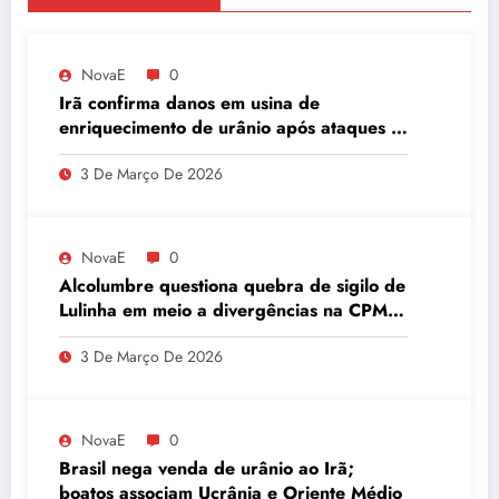
NovaE
0
Irã confirma danos em usina de
enriquecimento de urânio após ataques e
embaixador evita detalhes sobre
3 De Março De 2026
quantidade de urânio enriquecido
NovaE
0
Alcolumbre questiona quebra de sigilo de
Lulinha em meio a divergências na CPMI
do INSS
3 De Março De 2026
NovaE
0
Brasil nega venda de urânio ao Irã;
boatos associam Ucrânia e Oriente Médio