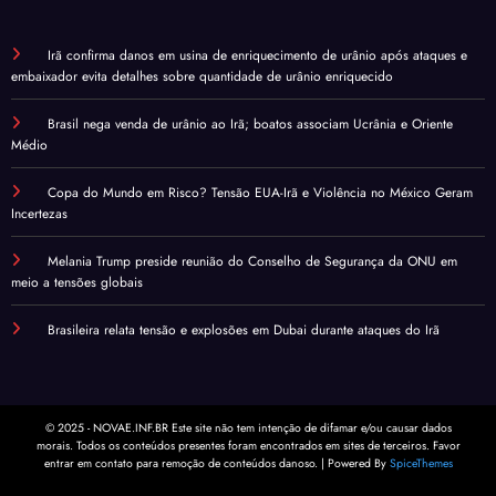
Irã confirma danos em usina de enriquecimento de urânio após ataques e
embaixador evita detalhes sobre quantidade de urânio enriquecido
Brasil nega venda de urânio ao Irã; boatos associam Ucrânia e Oriente
Médio
Copa do Mundo em Risco? Tensão EUA-Irã e Violência no México Geram
Incertezas
Melania Trump preside reunião do Conselho de Segurança da ONU em
meio a tensões globais
Brasileira relata tensão e explosões em Dubai durante ataques do Irã
© 2025 - NOVAE.INF.BR Este site não tem intenção de difamar e/ou causar dados
morais. Todos os conteúdos presentes foram encontrados em sites de terceiros. Favor
entrar em contato para remoção de conteúdos danoso. | Powered By
SpiceThemes