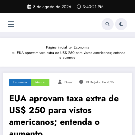
Pular
8 de agosto de 2026
3:40:22 PM
para
o
conteúdo
Página inicial
Economia
EUA aprovam taxa extra de US$ 250 para vistos americanos; entenda
o aumento
Economia
Mundo
NovaE
13 De Julho De 2025
EUA aprovam taxa extra de
US$ 250 para vistos
americanos; entenda o
aumento