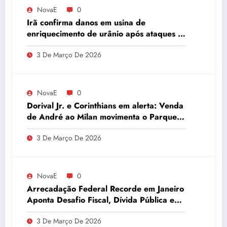
NovaE
0
Irã confirma danos em usina de
enriquecimento de urânio após ataques e
embaixador evita detalhes sobre
3 De Março De 2026
quantidade de urânio enriquecido
NovaE
0
Dorival Jr. e Corinthians em alerta: Venda
de André ao Milan movimenta o Parque
São Jorge
3 De Março De 2026
NovaE
0
Arrecadação Federal Recorde em Janeiro
Aponta Desafio Fiscal, Dívida Pública e
Inadimplência no Agro
3 De Março De 2026