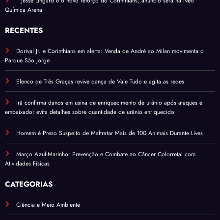
Jesse Lingard é o novo reforço do Corinthians; anúncio será na Neo
Química Arena
RECENTES
Dorival Jr. e Corinthians em alerta: Venda de André ao Milan movimenta o
Parque São Jorge
Elenco de Três Graças revive dança de Vale Tudo e agita as redes
Irã confirma danos em usina de enriquecimento de urânio após ataques e
embaixador evita detalhes sobre quantidade de urânio enriquecido
Homem é Preso Suspeito de Maltratar Mais de 100 Animais Durante Lives
Março Azul-Marinho: Prevenção e Combate ao Câncer Colorretal com
Atividades Físicas
CATEGORIAS
Ciência e Meio Ambiente