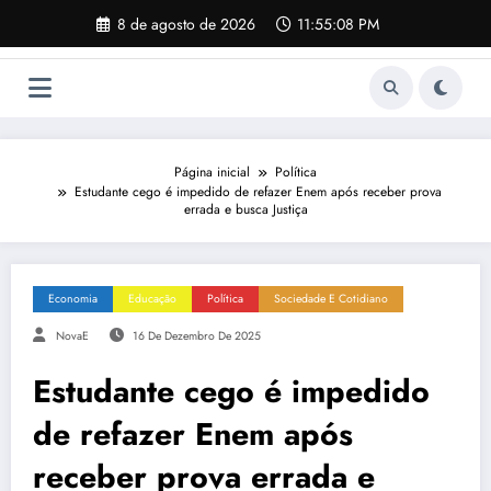
Pular
8 de agosto de 2026
11:55:09 PM
para
o
conteúdo
Página inicial
Política
Estudante cego é impedido de refazer Enem após receber prova
errada e busca Justiça
Economia
Educação
Política
Sociedade E Cotidiano
NovaE
16 De Dezembro De 2025
Estudante cego é impedido
de refazer Enem após
receber prova errada e