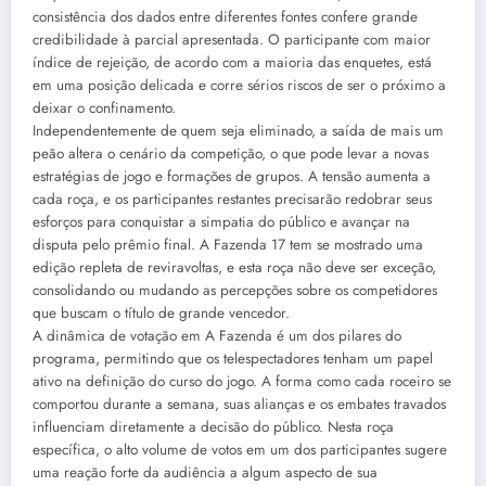
consistência dos dados entre diferentes fontes confere grande
credibilidade à parcial apresentada. O participante com maior
índice de rejeição, de acordo com a maioria das enquetes, está
em uma posição delicada e corre sérios riscos de ser o próximo a
deixar o confinamento.
Independentemente de quem seja eliminado, a saída de mais um
peão altera o cenário da competição, o que pode levar a novas
estratégias de jogo e formações de grupos. A tensão aumenta a
cada roça, e os participantes restantes precisarão redobrar seus
esforços para conquistar a simpatia do público e avançar na
disputa pelo prêmio final. A Fazenda 17 tem se mostrado uma
edição repleta de reviravoltas, e esta roça não deve ser exceção,
consolidando ou mudando as percepções sobre os competidores
que buscam o título de grande vencedor.
A dinâmica de votação em A Fazenda é um dos pilares do
programa, permitindo que os telespectadores tenham um papel
ativo na definição do curso do jogo. A forma como cada roceiro se
comportou durante a semana, suas alianças e os embates travados
influenciam diretamente a decisão do público. Nesta roça
específica, o alto volume de votos em um dos participantes sugere
uma reação forte da audiência a algum aspecto de sua