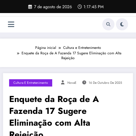
Pular
7 de agosto de 2026
1:17:46 PM
para
o
conteúdo
Página inicial
Cultura e Entretenimento
Enquete da Roça de A Fazenda 17 Sugere Eliminação com Alta
Rejeição
Cultura E Entretenimento
NovaE
16 De Outubro De 2025
Enquete da Roça de A
Fazenda 17 Sugere
Eliminação com Alta
Rejeição