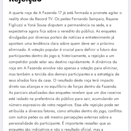
A quarta roça de A Fazenda 17 já está formada e promete agitar o
reality show da Record TV. Os peões Fernando Sampaio, Rayane
Figliuzzi e Yoná Sousa disputam a permanência na sede, e a
expectativa agora fica sobre o veredito do público. As enquetes
divulgadas por diversos portais de notícias e entretenimento já
apontam uma tendência clara sobre quem deve ser o próximo
eliminado. A votação popular é crucial para definir o futuro dos
participantes dentro do jogo e, historicamente, a rejeição a um
competidor pode selar seu destino rapidamente. A dinâmica da
roça em A Fazenda envolve não apenas a votação para eliminar,
mas também a torcida dos demais participantes e a estratégia de
seus aliados fora da casa. O resultado desta roça terá impacto
direto nas alianças e no equilíbrio de forças dentro da Fazenda.
As parciais atualizadas das enquetes revelam que um dos roceiros
está isolado na preferência do público para sair, acumulando um
número expressivo de votos negativos. Essa alta rejeição pode ser
atribuída a diversos fatores, como atitudes dentro do jogo, conflitos
com outros peões ou até mesmo percepções externas sobre a
personalidade do participante. É importante ressaltar que as
enquetes são indicativos e não o resultado oficial, mas a