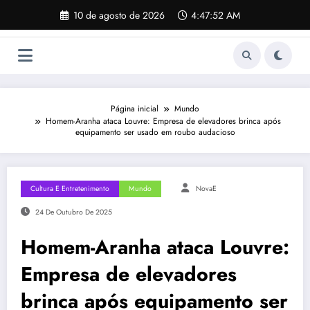
Pular
10 de agosto de 2026
4:47:53 AM
para
o
conteúdo
Página inicial
Mundo
Homem-Aranha ataca Louvre: Empresa de elevadores brinca após
equipamento ser usado em roubo audacioso
Cultura E Entretenimento
Mundo
NovaE
24 De Outubro De 2025
Homem-Aranha ataca Louvre:
Empresa de elevadores
brinca após equipamento ser