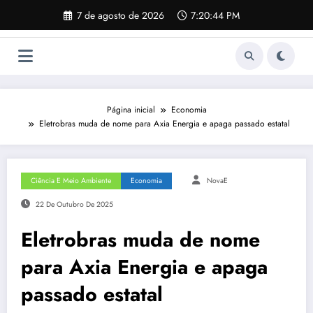
Pular
7 de agosto de 2026
7:20:45 PM
para
o
conteúdo
Página inicial
Economia
Eletrobras muda de nome para Axia Energia e apaga passado estatal
Ciência E Meio Ambiente
Economia
NovaE
22 De Outubro De 2025
Eletrobras muda de nome
para Axia Energia e apaga
passado estatal