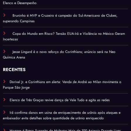
Elenco e Desempenho
Bruninho é MVP e Cruzeiro é campeão do Sul-Americano de Clubes,
superando Campinas
Copa do Mundo em Risco? Tensão EUA-Irã e Violência no México Geram
Incertezas
Jesse Lingard é o novo reforço do Corinthians; anúncio será na Neo
Química Arena
RECENTES
Dorival Jr. e Corinthians em alerta: Venda de André ao Milan movimenta o
Parque São Jorge
Elenco de Três Graças revive dança de Vale Tudo e agita as redes
Irã confirma danos em usina de enriquecimento de urânio após ataques e
embaixador evita detalhes sobre quantidade de urânio enriquecido
Homem é Preso Suspeito de Maltratar Mais de 100 Animais Durante Lives