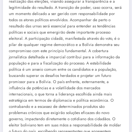
realização das eleições, visando assegurar a transparência e a
legitimidade do resultado. A transição de poder, caso ocorra, será
um momento delicado a ser gerido com responsabilidade por
todos os atores políticos envolvidos. Acompanhar de perto o
resultado das urnas será essencial para entender as tendências
políticas e sociais que emergirão deste importante processo
eleitoral. A participação cidadã, manifestada através do voto, é o
pilar de qualquer regime democrático e a Bolívia demonstra seu
compromisso com este princípio fundamental. A cobertura
jornalística detalhada e imparcial contribui para a informação da
população e para a fiscalização do processo. A estabilidade
política é um anseio comum entre os candidatos e a população,
buscando superar os desafios herdados e projetar um futuro
promissor para a Bolívia. O país enfrenta, externamente, a
influência de potências e a volatilidade dos mercados
internacionais, o que torna a liderança escolhida ainda mais
estratégica em termos de diplomacia e política econômica. O
contrabando e a escassez de determinados produtos são
problemas crônicos que exigirão soluções eficazes do novo
governo, impactando diretamente o cotidiano dos cidadãos. O
eleitor boliviano tem em suas mãos a responsabilidade de moldar
o futuro do país, escolhendo representantes que apresentem