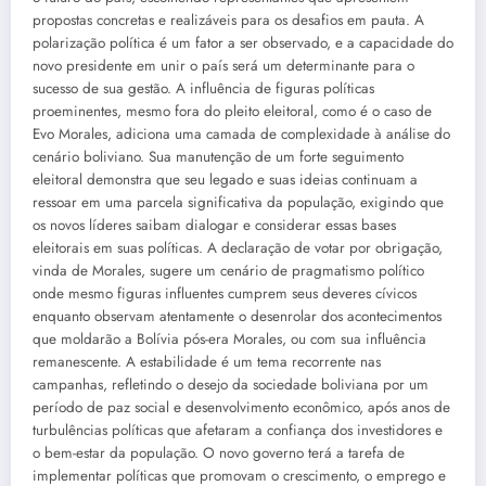
propostas concretas e realizáveis para os desafios em pauta. A
polarização política é um fator a ser observado, e a capacidade do
novo presidente em unir o país será um determinante para o
sucesso de sua gestão. A influência de figuras políticas
proeminentes, mesmo fora do pleito eleitoral, como é o caso de
Evo Morales, adiciona uma camada de complexidade à análise do
cenário boliviano. Sua manutenção de um forte seguimento
eleitoral demonstra que seu legado e suas ideias continuam a
ressoar em uma parcela significativa da população, exigindo que
os novos líderes saibam dialogar e considerar essas bases
eleitorais em suas políticas. A declaração de votar por obrigação,
vinda de Morales, sugere um cenário de pragmatismo político
onde mesmo figuras influentes cumprem seus deveres cívicos
enquanto observam atentamente o desenrolar dos acontecimentos
que moldarão a Bolívia pós-era Morales, ou com sua influência
remanescente. A estabilidade é um tema recorrente nas
campanhas, refletindo o desejo da sociedade boliviana por um
período de paz social e desenvolvimento econômico, após anos de
turbulências políticas que afetaram a confiança dos investidores e
o bem-estar da população. O novo governo terá a tarefa de
implementar políticas que promovam o crescimento, o emprego e