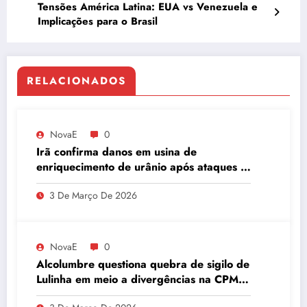
Tensões América Latina: EUA vs Venezuela e
Implicações para o Brasil
RELACIONADOS
NovaE
0
Irã confirma danos em usina de
enriquecimento de urânio após ataques e
embaixador evita detalhes sobre
3 De Março De 2026
quantidade de urânio enriquecido
NovaE
0
Alcolumbre questiona quebra de sigilo de
Lulinha em meio a divergências na CPMI
do INSS