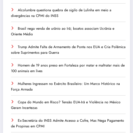
Alcolumbre questiona quebra de sigilo de Lulinha em meio a
divergências na CPMI do INSS
Brasil nega venda de urânio ao Irã; boatos associam Ucrânia e
Oriente Médio
Trump Admite Falta de Armamento de Ponta nos EUA e Cria Polêmica
sobre Suprimentos para Guerra
Homem de 19 anos preso em Fortaleza por matar e maltratar mais de
100 animais em lives
Mulheres Ingressam no Exército Brasileiro: Um Marco Histórico na
Força Armada
Copa do Mundo em Risco? Tensão EUA-Irã e Violência no México
Geram Incertezas
Ex-Secretária do INSS Admite Acesso a Cofre, Mas Nega Pagamento
de Propinas em CPMI