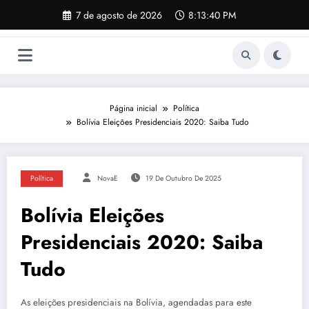
Pular
7 de agosto de 2026
8:13:41 PM
para
o
conteúdo
Página inicial
Política
Bolívia Eleições Presidenciais 2020: Saiba Tudo
Política
NovaE
19 De Outubro De 2025
Bolívia Eleições
Presidenciais 2020: Saiba
Tudo
As eleições presidenciais na Bolívia, agendadas para este