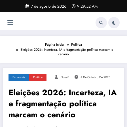
Pular
7 de agosto de 2026
9:29:53 AM
para
o
conteúdo
Página inicial
Política
Eleições 2026: Incerteza, IA e fragmentação política marcam o
cenário
Economia
Política
NovaE
4 De Outubro De 2025
Eleições 2026: Incerteza, IA
e fragmentação política
marcam o cenário