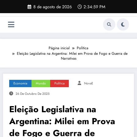
Pular
8 de agosto de 2026
2:35:00 PM
para
o
conteúdo
Página inicial
Política
Eleição Legislativa na Argentina: Milei em Prova de Fogo e Guerra de
Narrativas
Economia
Mundo
Política
NovaE
26 De Outubro De 2025
Eleição Legislativa na
Argentina: Milei em Prova
de Fogo e Guerra de