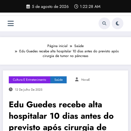
Pular
5 de agosto de 2026
1:22:29 AM
para
o
conteúdo
Página inicial
Saúde
Edu Guedes recebe alta hospitalar 10 dias antes do previsto após
cirurgia de tumor no pâncreas
Cultura E Entretenimento
Saúde
NovaE
12 De Julho De 2025
Edu Guedes recebe alta
hospitalar 10 dias antes do
previsto após cirurgia de