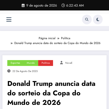
Pular
9 de agosto de 2026
6:22:44 AM
para
o
conteúdo
Página inicial
Política
Donald Trump anuncia data do sorteio da Copa do Mundo de 2026
Esportes
Mundo
Política
NovaE
22 De Agosto De 2025
Donald Trump anuncia data
do sorteio da Copa do
Mundo de 2026