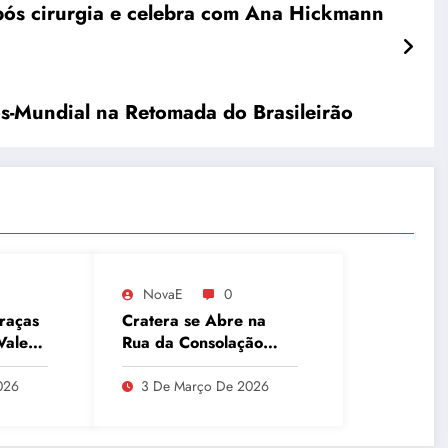
após cirurgia e celebra com Ana Hickmann
ós-Mundial na Retomada do Brasileirão
NovaE
0
raças
Cratera se Abre na
Vale
Rua da Consolação
redes
Após Explosão em São
Paulo
026
3 De Março De 2026