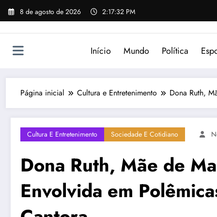
Pular
8 de agosto de 2026
2:17:32 PM
para
o
conteúdo
Início
Mundo
Política
Espo
Página inicial
Cultura e Entretenimento
Dona Ruth, Mã
Cultura E Entretenimento
Sociedade E Cotidiano
N
Dona Ruth, Mãe de Ma
Envolvida em Polêmica
Cantora