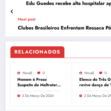
Edu Guedes recebe alta hospitalar 
Next post
Clubes Brasileiros Enfrentam Ressaca P
RELACIONADOS
NovaE
0
NovaE
0
Homem é Preso
Elenco de Três G
Suspeito de Maltratar
revive dança de 
Mais de 100 Animais
Tudo e agita as 
Durante Lives
3 De Março De 2026
3 De Março De 2