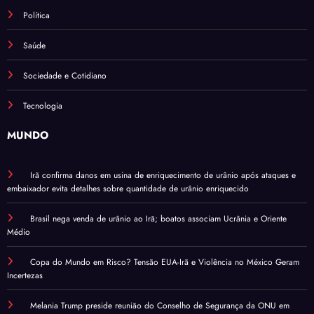
Política
Saúde
Sociedade e Cotidiano
Tecnologia
MUNDO
Irã confirma danos em usina de enriquecimento de urânio após ataques e
embaixador evita detalhes sobre quantidade de urânio enriquecido
Brasil nega venda de urânio ao Irã; boatos associam Ucrânia e Oriente
Médio
Copa do Mundo em Risco? Tensão EUA-Irã e Violência no México Geram
Incertezas
Melania Trump preside reunião do Conselho de Segurança da ONU em