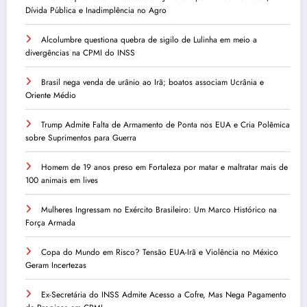
Dívida Pública e Inadimplência no Agro
Alcolumbre questiona quebra de sigilo de Lulinha em meio a
divergências na CPMI do INSS
Brasil nega venda de urânio ao Irã; boatos associam Ucrânia e
Oriente Médio
Trump Admite Falta de Armamento de Ponta nos EUA e Cria Polêmica
sobre Suprimentos para Guerra
Homem de 19 anos preso em Fortaleza por matar e maltratar mais de
100 animais em lives
Mulheres Ingressam no Exército Brasileiro: Um Marco Histórico na
Força Armada
Copa do Mundo em Risco? Tensão EUA-Irã e Violência no México
Geram Incertezas
Ex-Secretária do INSS Admite Acesso a Cofre, Mas Nega Pagamento