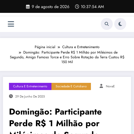
Pular
9 de agosto de 2026
10:37:55 AM
para
o
conteúdo
Página inicial
Cultura e Entretenimento
Domingão: Participante Perde R$ 1 Milhão por Milésimos de
Segundo, Amigo Famoso Torce e Erro Sobre Rotação da Terra Custou R$
150 Mil
Cultura E Entretenimento
Sociedade E Cotidiano
NovaE
29 De Junho De 2025
Domingão: Participante
Perde R$ 1 Milhão por