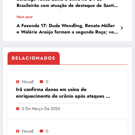
Brasileirão com atuação de destaque de Santi
Rodríguez
Next post
A Fazenda 17: Duda Wendling, Renata Müller
e Walério Araújo formam a segunda Roça; vote
na enquete
RELACIONADOS
NovaE
0
Irã confirma danos em usina de
enriquecimento de urânio após ataques e
embaixador evita detalhes sobre
3 De Março De 2026
quantidade de urânio enriquecido
NovaE
0