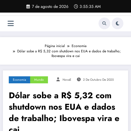
Pular
7 de agosto de 2026
3:55:36 AM
para
o
conteúdo
Página inicial
Economia
Dólar sobe a R$ 5,32 com shutdown nos EUA e dados de trabalho;
Ibovespa vira e cai
Economia
Mundo
NovaE
2 De Outubro De 2025
Dólar sobe a R$ 5,32 com
shutdown nos EUA e dados
de trabalho; Ibovespa vira e
cai