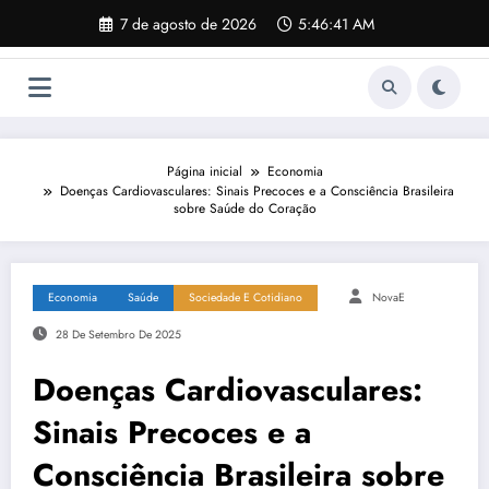
Pular
7 de agosto de 2026
5:46:42 AM
para
o
conteúdo
Página inicial
Economia
Doenças Cardiovasculares: Sinais Precoces e a Consciência Brasileira
sobre Saúde do Coração
Economia
Saúde
Sociedade E Cotidiano
NovaE
28 De Setembro De 2025
Doenças Cardiovasculares:
Sinais Precoces e a
Consciência Brasileira sobre