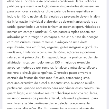
elevando a incidência de problemas cardiovasculares. Políticas
públicas que visem a redução dessas disparidades são essenciais
para promover a saúde cardiovascular de forma equitativa em
todo o território nacional. Estratégias de prevenção devem ir além
da informação individual e abordar as determinantes sociais da
saúde, garantindo que todos tenham as mesmas oportunidades de
manter um coração saudável. Cinco passos simples podem ser
adotados para proteger o coreação e reduzir o risco de doenças
cardiovasculares. Primeiramente, a adoção de uma dieta
equilibrada, rica em frutas, vegetais, grãos integrais e gorduras
saudáveis, limitando o consumo de sódio, açúcares e gorduras
saturadas, é primordial. Em segundo lugar, a prática regular de
atividade física, com pelo menos 150 minutos de exercício
aeróbico moderado por semana, fortalece o músculo cardíaco e
melhora a circulação sanguínea. O terceiro passo envolve o
controle de fatores de risco modificáveis, como tabagismo,
consumo excessivo de álcool e sedentarismo, buscando auxílio
profissional quando necessário para abandonar esses hábitos. Em
quarto lugar, é imperativo realizar check-ups médicos regulares,
incluindo exames de pressão arterial, colesterol e glicemia, para
monitorar a saúde cardiovascular e detectar precocemente
quaisquer alterações. Por fim, gerenciar o estresse através de