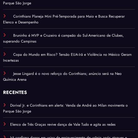
Parque São Jorge
Corinthians Planeja Mini Pré-Temporada para Maio e Busca Recuperar
Elenco e Desempenho
Bruninho é MVP e Cruzeiro é campeão do Sul-Americano de Clubes,
superando Campinas
Copa do Mundo em Risco? Tensão EUA-Irã e Violência no México Geram
Incertezas
Jesse Lingard é o novo reforço do Corinthians; anúncio será na Neo
Química Arena
RECENTES
Dorival Jr. e Corinthians em alerta: Venda de André ao Milan movimenta o
Parque São Jorge
Elenco de Três Graças revive dança de Vale Tudo e agita as redes
Irã confirma danos em usina de enriquecimento de urânio após ataques e