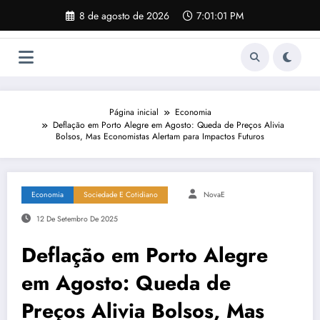
Pular
8 de agosto de 2026
7:01:02 PM
para
o
conteúdo
Página inicial
Economia
Deflação em Porto Alegre em Agosto: Queda de Preços Alivia
Bolsos, Mas Economistas Alertam para Impactos Futuros
Economia
Sociedade E Cotidiano
NovaE
12 De Setembro De 2025
Deflação em Porto Alegre
em Agosto: Queda de
Preços Alivia Bolsos, Mas