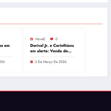
NovaE
0
os em
Dorival Jr. e Corinthians
em alerta: Venda de
de
André ao Milan
ues e
movimenta o Parque
026
3 De Março De 2026
a
São Jorge
ânio