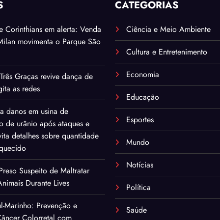
S
CATEGORIAS
. e Corinthians em alerta: Venda
Ciência e Meio Ambiente
Milan movimenta o Parque São
Cultura e Entretenimento
Economia
Três Graças revive dança de
ita as redes
Educação
ma danos em usina de
Esportes
o de urânio após ataques e
ita detalhes sobre quantidade
Mundo
iquecido
Notícias
eso Suspeito de Maltratar
nimais Durante Lives
Política
l-Marinho: Prevenção e
Saúde
âncer Colorretal com