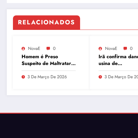
RELACIONADOS
NovaE
0
NovaE
0
Homem é Preso
Irã confirma dan
Suspeito de Maltratar
usina de
Mais de 100 Animais
enriquecimento 
Durante Lives
urânio após ataq
3 De Março De 2026
3 De Março De 2
embaixador evit
detalhes sobre
quantidade de ur
enriquecido