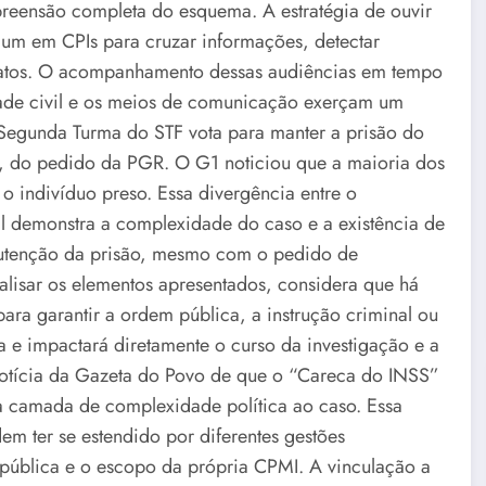
preensão completa do esquema. A estratégia de ouvir
mum em CPIs para cruzar informações, detectar
 fatos. O acompanhamento dessas audiências em tempo
ade civil e os meios de comunicação exerçam um
a Segunda Turma do STF vota para manter a prisão do
, do pedido da PGR. O G1 noticiou que a maioria dos
o indivíduo preso. Essa divergência entre o
al demonstra a complexidade do caso e a existência de
manutenção da prisão, mesmo com o pedido de
lisar os elementos apresentados, considera que há
para garantir a ordem pública, a instrução criminal ou
a e impactará diretamente o curso da investigação e a
 notícia da Gazeta do Povo de que o “Careca do INSS”
ma camada de complexidade política ao caso. Essa
em ter se estendido por diferentes gestões
pública e o escopo da própria CPMI. A vinculação a