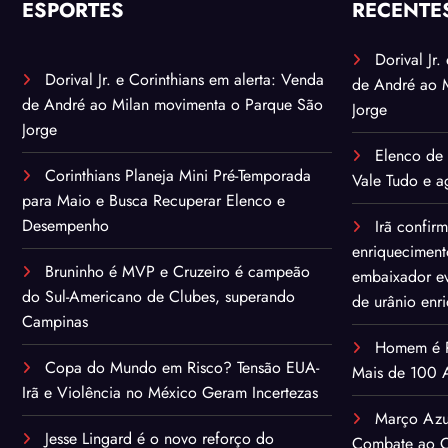
ESPORTES
RECENTE
Dorival Jr
Dorival Jr. e Corinthians em alerta: Venda
de André ao 
de André ao Milan movimenta o Parque São
Jorge
Jorge
Elenco de 
Corinthians Planeja Mini Pré-Temporada
Vale Tudo e ag
para Maio e Busca Recuperar Elenco e
Desempenho
Irã confir
enriqueciment
Bruninho é MVP e Cruzeiro é campeão
embaixador ev
do Sul-Americano de Clubes, superando
de urânio enr
Campinas
Homem é Pr
Copa do Mundo em Risco? Tensão EUA-
Mais de 100 A
Irã e Violência no México Geram Incertezas
Março Azu
Jesse Lingard é o novo reforço do
Combate ao C