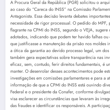
A Procura Geral da República (PGR) solicitou o arqui
ao caso do “Careca do INSS” na Comissão Parlamenta
Antagonista. Essa decisão levanta debates importantes
necessidade de rigor processual. O pedido do MPF, p
flagrante na CPMI do INSS, segundo o VEJA, sugere 
adotados, indicando que podem ter havido falhas ou q
que justificasse a manutenção da prisão nos moldes i
a ótica da garantia ao devido processo legal, um dos
também gera expectativas sobre transparência nas in
eficaz, sem, contudo, ferir direitos fundamentais, é 
manter. O desenrolar desses acontecimentos pode esta
investigações em comissões parlamentares e para a at
informação de que a CPMI do INSS está ouvindo diver
Federal e o presidente da Conafer, conforme divulga
visa esclarecer as circunstâncias que levaram às irr
das fraudes e identificar os responsáveis. A particip