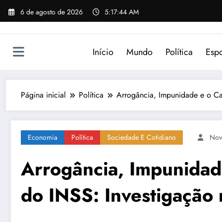
Pular
6 de agosto de 2026
5:17:44 AM
para
o
conteúdo
Início
Mundo
Política
Espo
Página inicial
Política
Arrogância, Impunidade e o C
Economia
Política
Sociedade E Cotidiano
Nov
Arrogância, Impunidad
do INSS: Investigação