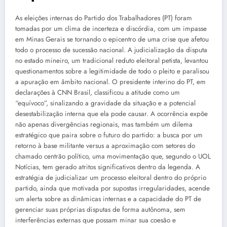
As eleições internas do Partido dos Trabalhadores (PT) foram
tomadas por um clima de incerteza e discórdia, com um impasse
em Minas Gerais se tornando o epicentro de uma crise que afetou
todo o processo de sucessão nacional. A judicialização da disputa
no estado mineiro, um tradicional reduto eleitoral petista, levantou
questionamentos sobre a legitimidade de todo o pleito e paralisou
a apuração em âmbito nacional. O presidente interino do PT, em
declarações à CNN Brasil, classificou a atitude como um
“equívoco”, sinalizando a gravidade da situação e a potencial
desestabilização interna que ela pode causar. A ocorrência expõe
não apenas divergências regionais, mas também um dilema
estratégico que paira sobre o futuro do partido: a busca por um
retorno à base militante versus a aproximação com setores do
chamado centrão político, uma movimentação que, segundo o UOL
Notícias, tem gerado atritos significativos dentro da legenda. A
estratégia de judicializar um processo eleitoral dentro do próprio
partido, ainda que motivada por supostas irregularidades, acende
um alerta sobre as dinâmicas internas e a capacidade do PT de
gerenciar suas próprias disputas de forma autônoma, sem
interferências externas que possam minar sua coesão e