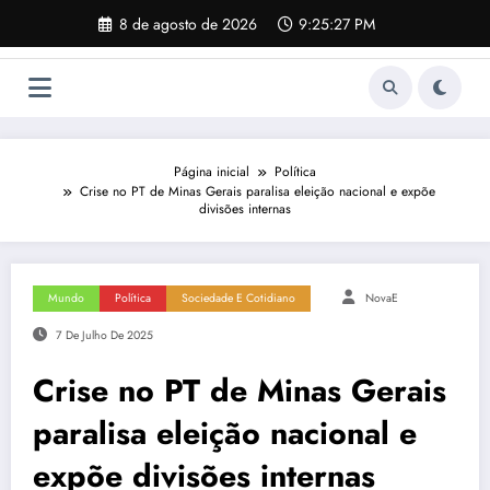
Pular
8 de agosto de 2026
9:25:28 PM
para
o
conteúdo
Página inicial
Política
Crise no PT de Minas Gerais paralisa eleição nacional e expõe
divisões internas
Mundo
Política
Sociedade E Cotidiano
NovaE
7 De Julho De 2025
Crise no PT de Minas Gerais
paralisa eleição nacional e
expõe divisões internas