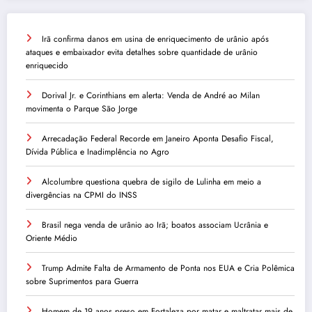
Irã confirma danos em usina de enriquecimento de urânio após
ataques e embaixador evita detalhes sobre quantidade de urânio
enriquecido
Dorival Jr. e Corinthians em alerta: Venda de André ao Milan
movimenta o Parque São Jorge
Arrecadação Federal Recorde em Janeiro Aponta Desafio Fiscal,
Dívida Pública e Inadimplência no Agro
Alcolumbre questiona quebra de sigilo de Lulinha em meio a
divergências na CPMI do INSS
Brasil nega venda de urânio ao Irã; boatos associam Ucrânia e
Oriente Médio
Trump Admite Falta de Armamento de Ponta nos EUA e Cria Polêmica
sobre Suprimentos para Guerra
Homem de 19 anos preso em Fortaleza por matar e maltratar mais de