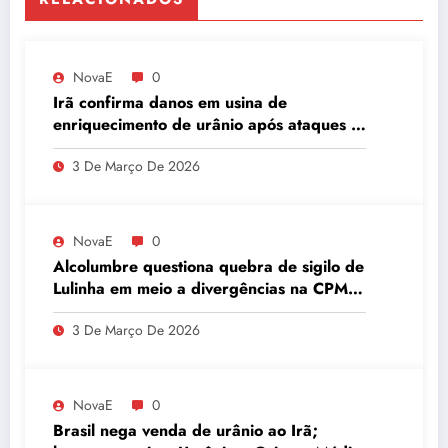
NovaE
0
Irã confirma danos em usina de
enriquecimento de urânio após ataques e
embaixador evita detalhes sobre
3 De Março De 2026
quantidade de urânio enriquecido
NovaE
0
Alcolumbre questiona quebra de sigilo de
Lulinha em meio a divergências na CPMI
do INSS
3 De Março De 2026
NovaE
0
Brasil nega venda de urânio ao Irã;