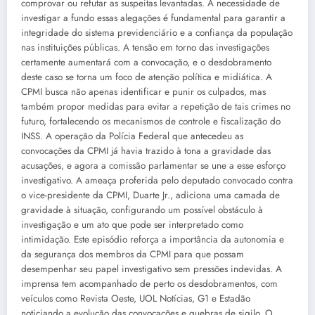
comprovar ou refutar as suspeitas levantadas. A necessidade de
investigar a fundo essas alegações é fundamental para garantir a
integridade do sistema previdenciário e a confiança da população
nas instituições públicas. A tensão em torno das investigações
certamente aumentará com a convocação, e o desdobramento
deste caso se torna um foco de atenção política e midiática. A
CPMI busca não apenas identificar e punir os culpados, mas
também propor medidas para evitar a repetição de tais crimes no
futuro, fortalecendo os mecanismos de controle e fiscalização do
INSS. A operação da Polícia Federal que antecedeu as
convocações da CPMI já havia trazido à tona a gravidade das
acusações, e agora a comissão parlamentar se une a esse esforço
investigativo. A ameaça proferida pelo deputado convocado contra
o vice-presidente da CPMI, Duarte Jr., adiciona uma camada de
gravidade à situação, configurando um possível obstáculo à
investigação e um ato que pode ser interpretado como
intimidação. Este episódio reforça a importância da autonomia e
da segurança dos membros da CPMI para que possam
desempenhar seu papel investigativo sem pressões indevidas. A
imprensa tem acompanhado de perto os desdobramentos, com
veículos como Revista Oeste, UOL Notícias, G1 e Estadão
noticiando a evolução das convocações e quebras de sigilo. O