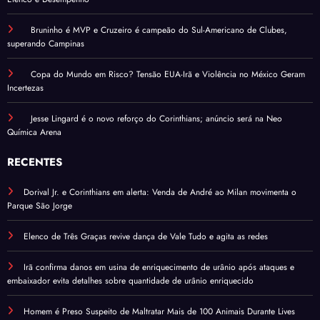
Bruninho é MVP e Cruzeiro é campeão do Sul-Americano de Clubes,
superando Campinas
Copa do Mundo em Risco? Tensão EUA-Irã e Violência no México Geram
Incertezas
Jesse Lingard é o novo reforço do Corinthians; anúncio será na Neo
Química Arena
RECENTES
Dorival Jr. e Corinthians em alerta: Venda de André ao Milan movimenta o
Parque São Jorge
Elenco de Três Graças revive dança de Vale Tudo e agita as redes
Irã confirma danos em usina de enriquecimento de urânio após ataques e
embaixador evita detalhes sobre quantidade de urânio enriquecido
Homem é Preso Suspeito de Maltratar Mais de 100 Animais Durante Lives