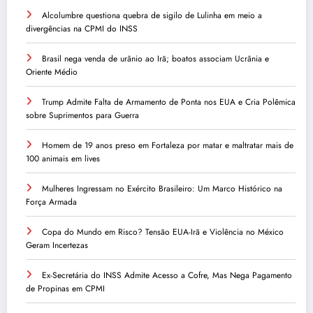
Alcolumbre questiona quebra de sigilo de Lulinha em meio a
divergências na CPMI do INSS
Brasil nega venda de urânio ao Irã; boatos associam Ucrânia e
Oriente Médio
Trump Admite Falta de Armamento de Ponta nos EUA e Cria Polêmica
sobre Suprimentos para Guerra
Homem de 19 anos preso em Fortaleza por matar e maltratar mais de
100 animais em lives
Mulheres Ingressam no Exército Brasileiro: Um Marco Histórico na
Força Armada
Copa do Mundo em Risco? Tensão EUA-Irã e Violência no México
Geram Incertezas
Ex-Secretária do INSS Admite Acesso a Cofre, Mas Nega Pagamento
de Propinas em CPMI