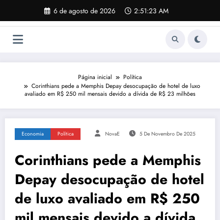
Pular
6 de agosto de 2026
2:51:24 AM
para
o
conteúdo
Página inicial
Política
Corinthians pede a Memphis Depay desocupação de hotel de luxo
avaliado em R$ 250 mil mensais devido a dívida de R$ 23 milhões
Economia
Política
NovaE
5 De Novembro De 2025
Corinthians pede a Memphis
Depay desocupação de hotel
de luxo avaliado em R$ 250
mil mensais devido a dívida