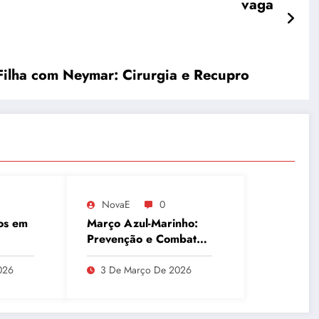
vaga
Filha com Neymar: Cirurgia e Recupro
NovaE
0
os em
Março Azul-Marinho:
Prevenção e Combate
de
ao Câncer Colorretal
ues e
com Atividades Físicas
026
3 De Março De 2026
a
ânio