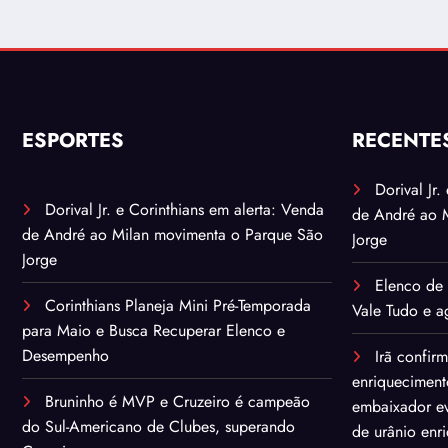
enriquecido
ESPORTES
RECENTE
Dorival Jr
Dorival Jr. e Corinthians em alerta: Venda
de André ao 
de André ao Milan movimenta o Parque São
Jorge
Jorge
Elenco de 
Corinthians Planeja Mini Pré-Temporada
Vale Tudo e ag
para Maio e Busca Recuperar Elenco e
Desempenho
Irã confir
enriqueciment
Bruninho é MVP e Cruzeiro é campeão
embaixador ev
do Sul-Americano de Clubes, superando
de urânio enr