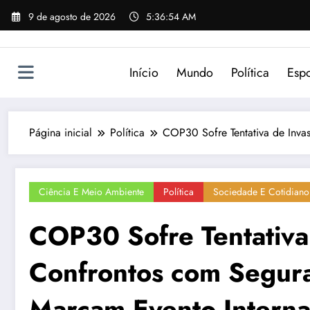
Pular
9 de agosto de 2026
5:36:54 AM
para
o
conteúdo
Início
Mundo
Política
Espo
Página inicial
Política
COP30 Sofre Tentativa de Inva
Ciência E Meio Ambiente
Política
Sociedade E Cotidiano
COP30 Sofre Tentativa
Confrontos com Segura
Marcam Evento Interna