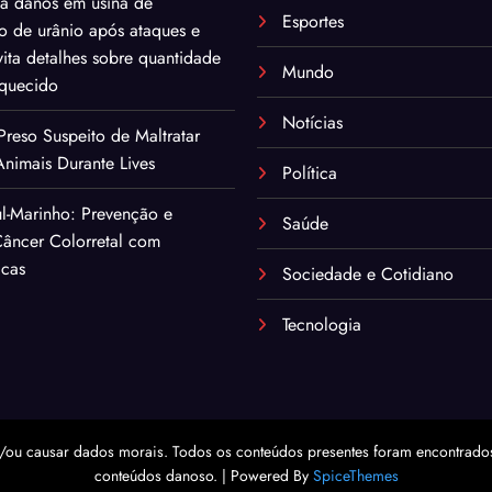
ma danos em usina de
Esportes
o de urânio após ataques e
ita detalhes sobre quantidade
Mundo
iquecido
Notícias
eso Suspeito de Maltratar
nimais Durante Lives
Política
l-Marinho: Prevenção e
Saúde
âncer Colorretal com
icas
Sociedade e Cotidiano
Tecnologia
/ou causar dados morais. Todos os conteúdos presentes foram encontrados 
conteúdos danoso. | Powered By
SpiceThemes