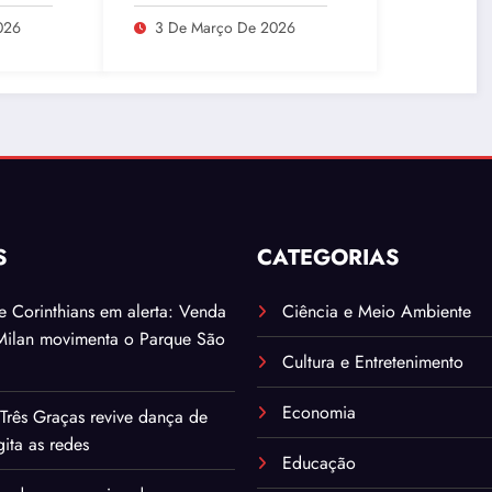
a
associam Ucrânia e
 CPMI
Oriente Médio
026
3 De Março De 2026
S
CATEGORIAS
. e Corinthians em alerta: Venda
Ciência e Meio Ambiente
Milan movimenta o Parque São
Cultura e Entretenimento
Economia
Três Graças revive dança de
ita as redes
Educação