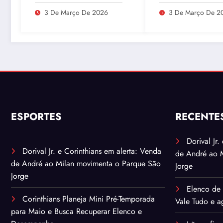
enriquecimento de
Lulinha em meio 
urânio após ataques e
divergências na
3 De Março De 2026
3 De Março De 2
embaixador evita
do INSS
detalhes sobre
quantidade de urânio
enriquecido
ESPORTES
RECENTE
Dorival Jr
Dorival Jr. e Corinthians em alerta: Venda
de André ao 
de André ao Milan movimenta o Parque São
Jorge
Jorge
Elenco de 
Corinthians Planeja Mini Pré-Temporada
Vale Tudo e ag
para Maio e Busca Recuperar Elenco e