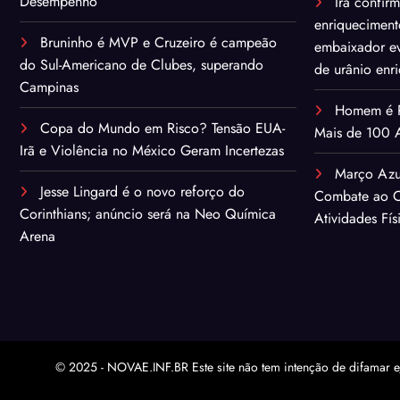
Desempenho
Irã confir
enriqueciment
Bruninho é MVP e Cruzeiro é campeão
embaixador ev
do Sul-Americano de Clubes, superando
de urânio enr
Campinas
Homem é Pr
Copa do Mundo em Risco? Tensão EUA-
Mais de 100 A
Irã e Violência no México Geram Incertezas
Março Azu
Jesse Lingard é o novo reforço do
Combate ao C
Corinthians; anúncio será na Neo Química
Atividades Fís
Arena
© 2025 - NOVAE.INF.BR Este site não tem intenção de difamar e