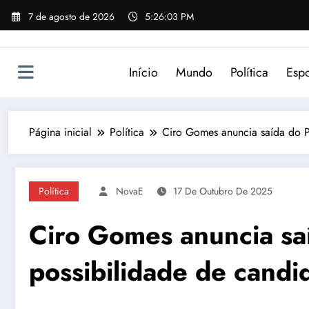
Pular
7 de agosto de 2026
5:26:03 PM
para
o
conteúdo
Início
Mundo
Política
Espo
Página inicial
Política
Ciro Gomes anuncia saída do P
Política
NovaE
17 De Outubro De 2025
Ciro Gomes anuncia sa
possibilidade de cand