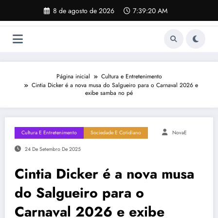
Pular
8 de agosto de 2026
7:39:21 AM
para
o
conteúdo
Página inicial
Cultura e Entretenimento
Cintia Dicker é a nova musa do Salgueiro para o Carnaval 2026 e
exibe samba no pé
Cultura E Entretenimento
Sociedade E Cotidiano
NovaE
24 De Setembro De 2025
Cintia Dicker é a nova musa
do Salgueiro para o
Carnaval 2026 e exibe