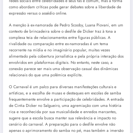
redes sociais entre celebridades e seus fãs é comum, mas a forma
como abordam críticas pode gerar debates sobre a liberdade de
expressão versus o assédio online.
A menção à ex-namorada de Pedro Scooby, Luana Piovani, em um
contexto de brincadeira sobre o desfile de Dicker traz à tona a
complexa teia de relacionamentos entre figuras públicas. A
rivalidade ou comparação entre ex-namoradas é um tema
recorrente na mídia e no imaginário popular, muitas vezes
alimentado pela cobertura jornalística e pela própria interação dos
envolvidos em plataformas digitais. No entanto, neste caso, a
conexão parece ser mais uma observação casual das dinâmicas
relacionais do que uma polêmica explícita.
O Carnaval é um palco para diversas manifestações culturais e
artísticas, e a escolha de musas e destaques em escolas de samba
frequentemente envolve a participação de celebridades. A entrada
de Cintia Dicker no Salgueiro, uma agremiação com uma história
rica e reconhecida por sua musicalidade e enredos marcantes,
sugere que a escola busca manter sua relevância e impacto no
cenário do carnaval. A preparação para o desfile envolve não
apenas o aprimoramento do samba no pé, mas também a imersão