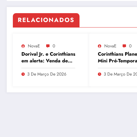
RELACIONADOS
NovaE
0
NovaE
0
Dorival Jr. e Corinthians
Corinthians Plane
em alerta: Venda de
Mini Pré-Tempor
André ao Milan
para Maio e Bus
movimenta o Parque
Recuperar Elenc
3 De Março De 2026
3 De Março De 2
São Jorge
Desempenho