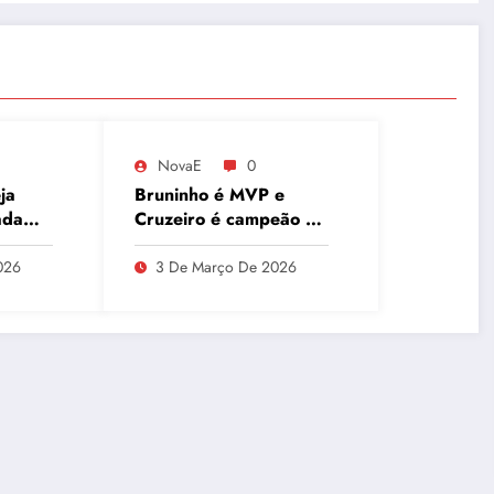
NovaE
0
ja
Bruninho é MVP e
ada
Cruzeiro é campeão do
ca
Sul-Americano de
o e
Clubes, superando
026
3 De Março De 2026
Campinas