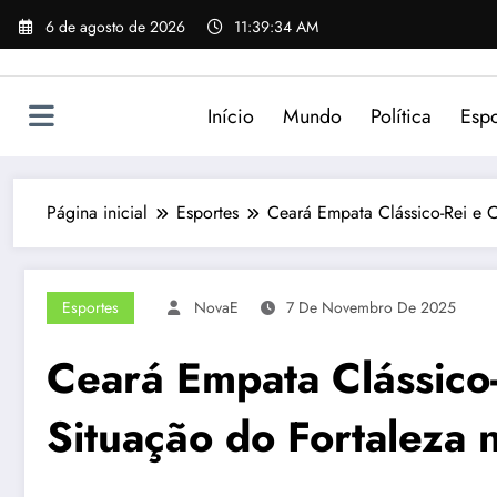
Pular
6 de agosto de 2026
11:39:34 AM
para
o
conteúdo
Início
Mundo
Política
Espo
Página inicial
Esportes
Ceará Empata Clássico-Rei e C
Esportes
NovaE
7 De Novembro De 2025
Ceará Empata Clássico
Situação do Fortaleza n