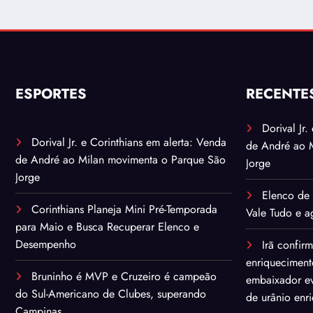
ESPORTES
RECENTE
Dorival Jr
Dorival Jr. e Corinthians em alerta: Venda
de André ao 
de André ao Milan movimenta o Parque São
Jorge
Jorge
Elenco de 
Corinthians Planeja Mini Pré-Temporada
Vale Tudo e ag
para Maio e Busca Recuperar Elenco e
Desempenho
Irã confir
enriqueciment
Bruninho é MVP e Cruzeiro é campeão
embaixador ev
do Sul-Americano de Clubes, superando
de urânio enr
Campinas