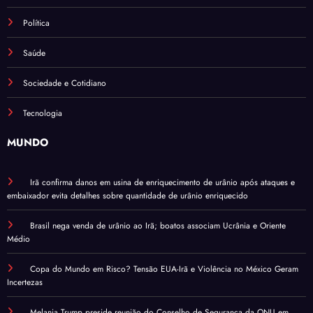
Política
Saúde
Sociedade e Cotidiano
Tecnologia
MUNDO
Irã confirma danos em usina de enriquecimento de urânio após ataques e
embaixador evita detalhes sobre quantidade de urânio enriquecido
Brasil nega venda de urânio ao Irã; boatos associam Ucrânia e Oriente
Médio
Copa do Mundo em Risco? Tensão EUA-Irã e Violência no México Geram
Incertezas
Melania Trump preside reunião do Conselho de Segurança da ONU em