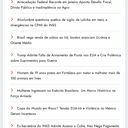
Arrecadação Federal Recorde em Janeiro Aponta Desafio Fiscal,
Dívida Pública e Inadimplência no Agro
Alcolumbre questiona quebra de sigilo de Lulinha em meio a
divergências na CPMI do INSS
Brasil nega venda de urânio ao Irã; boatos associam Ucrânia e
Oriente Médio
Trump Admite Falta de Armamento de Ponta nos EUA e Cria Polêmica
sobre Suprimentos para Guerra
Homem de 19 anos preso em Fortaleza por matar e maltratar mais de
100 animais em lives
Mulheres Ingressam no Exército Brasileiro: Um Marco Histórico na
Força Armada
Copa do Mundo em Risco? Tensão EUA-Irã e Violência no México
Geram Incertezas
Ex-Secretária do INSS Admite Acesso a Cofre, Mas Nega Pagamento