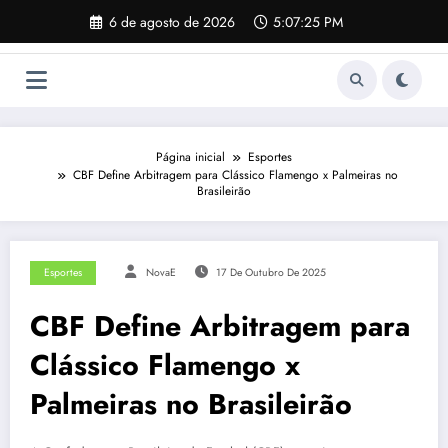
Pular
6 de agosto de 2026
5:07:26 PM
para
o
conteúdo
Página inicial
Esportes
CBF Define Arbitragem para Clássico Flamengo x Palmeiras no
Brasileirão
Esportes
NovaE
17 De Outubro De 2025
CBF Define Arbitragem para
Clássico Flamengo x
Palmeiras no Brasileirão