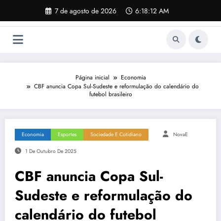
Pular
7 de agosto de 2026
6:18:13 AM
para
o
conteúdo
Página inicial
Economia
CBF anuncia Copa Sul-Sudeste e reformulação do calendário do
futebol brasileiro
Economia
Esportes
Sociedade E Cotidiano
NovaE
1 De Outubro De 2025
CBF anuncia Copa Sul-
Sudeste e reformulação do
calendário do futebol