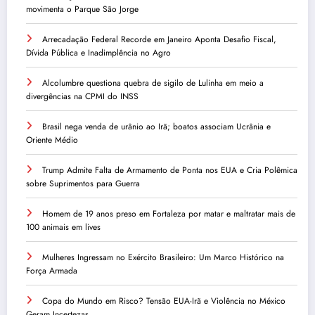
movimenta o Parque São Jorge
Arrecadação Federal Recorde em Janeiro Aponta Desafio Fiscal,
Dívida Pública e Inadimplência no Agro
Alcolumbre questiona quebra de sigilo de Lulinha em meio a
divergências na CPMI do INSS
Brasil nega venda de urânio ao Irã; boatos associam Ucrânia e
Oriente Médio
Trump Admite Falta de Armamento de Ponta nos EUA e Cria Polêmica
sobre Suprimentos para Guerra
Homem de 19 anos preso em Fortaleza por matar e maltratar mais de
100 animais em lives
Mulheres Ingressam no Exército Brasileiro: Um Marco Histórico na
Força Armada
Copa do Mundo em Risco? Tensão EUA-Irã e Violência no México
Geram Incertezas