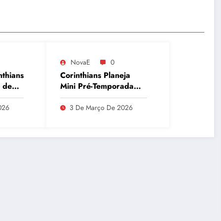
NovaE
0
nthians
Corinthians Planeja
 de
Mini Pré-Temporada
para Maio e Busca
que
Recuperar Elenco e
026
3 De Março De 2026
Desempenho