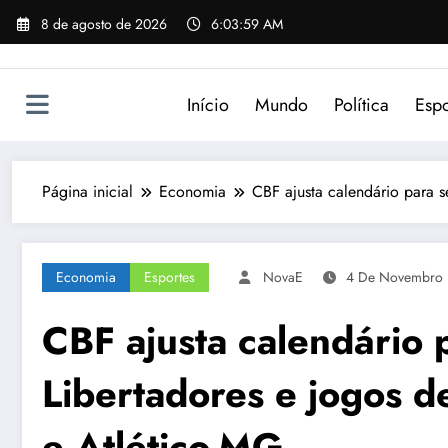
Pular
8 de agosto de 2026
6:03:59 AM
para
o
conteúdo
Início
Mundo
Política
Espo
Página inicial
Economia
CBF ajusta calendário para s
Economia
Esportes
NovaE
4 De Novembro
CBF ajusta calendário 
Libertadores e jogos d
e Atlético-MG