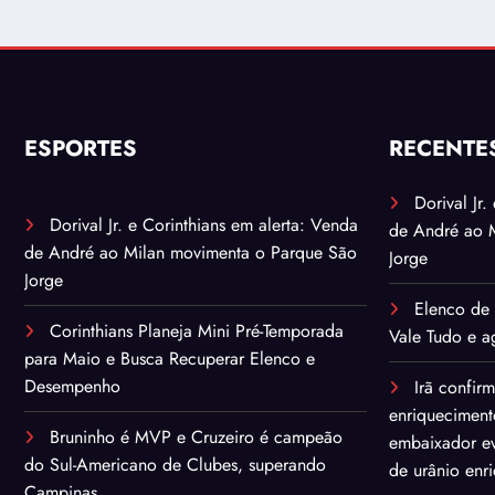
ESPORTES
RECENTE
Dorival Jr
Dorival Jr. e Corinthians em alerta: Venda
de André ao 
de André ao Milan movimenta o Parque São
Jorge
Jorge
Elenco de 
Corinthians Planeja Mini Pré-Temporada
Vale Tudo e ag
para Maio e Busca Recuperar Elenco e
Desempenho
Irã confir
enriqueciment
Bruninho é MVP e Cruzeiro é campeão
embaixador ev
do Sul-Americano de Clubes, superando
de urânio enr
Campinas