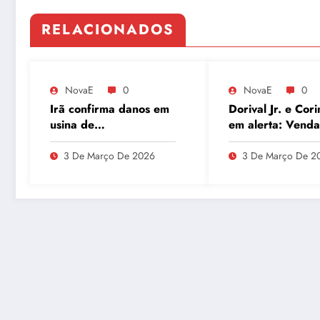
RELACIONADOS
NovaE
0
NovaE
0
Irã confirma danos em
Dorival Jr. e Cori
usina de
em alerta: Venda
enriquecimento de
André ao Milan
urânio após ataques e
movimenta o Par
3 De Março De 2026
3 De Março De 2
embaixador evita
São Jorge
detalhes sobre
quantidade de urânio
enriquecido