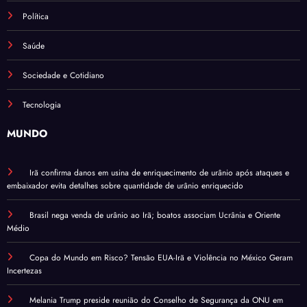
Política
Saúde
Sociedade e Cotidiano
Tecnologia
MUNDO
Irã confirma danos em usina de enriquecimento de urânio após ataques e
embaixador evita detalhes sobre quantidade de urânio enriquecido
Brasil nega venda de urânio ao Irã; boatos associam Ucrânia e Oriente
Médio
Copa do Mundo em Risco? Tensão EUA-Irã e Violência no México Geram
Incertezas
Melania Trump preside reunião do Conselho de Segurança da ONU em