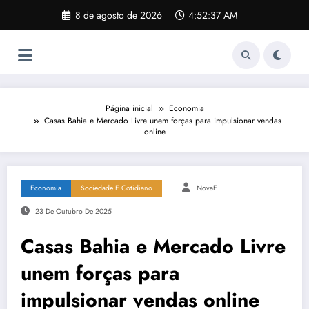
Pular
8 de agosto de 2026
4:52:38 AM
para
o
conteúdo
Página inicial
Economia
Casas Bahia e Mercado Livre unem forças para impulsionar vendas
online
Economia
Sociedade E Cotidiano
NovaE
23 De Outubro De 2025
Casas Bahia e Mercado Livre
unem forças para
impulsionar vendas online