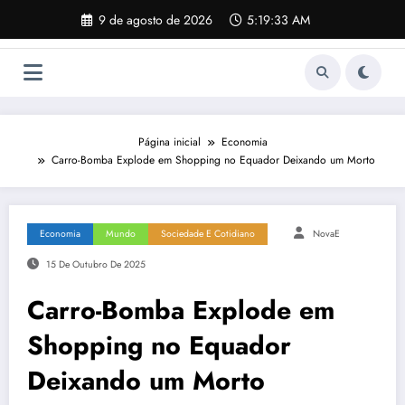
Pular
9 de agosto de 2026
5:19:34 AM
para
o
conteúdo
Página inicial
Economia
Carro-Bomba Explode em Shopping no Equador Deixando um Morto
Economia
Mundo
Sociedade E Cotidiano
NovaE
15 De Outubro De 2025
Carro-Bomba Explode em
Shopping no Equador
Deixando um Morto