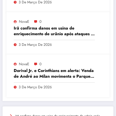
3 De Março De 2026
NovaE
0
Irã confirma danos em usina de
enriquecimento de urânio após ataques e
embaixador evita detalhes sobre
3 De Março De 2026
quantidade de urânio enriquecido
NovaE
0
Dorival Jr. e Corinthians em alerta: Venda
de André ao Milan movimenta o Parque
São Jorge
3 De Março De 2026
Irã confirma danos em usina de enriquecimento de urânio após