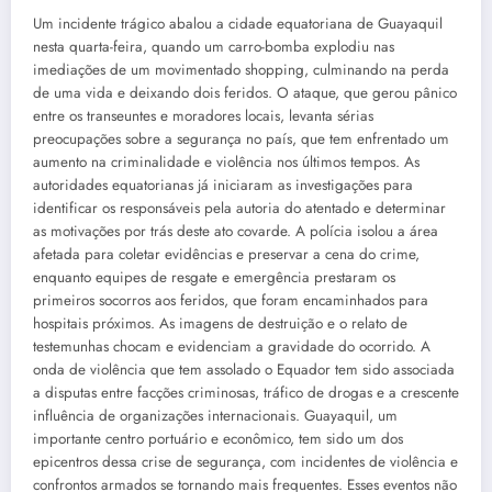
Um incidente trágico abalou a cidade equatoriana de Guayaquil
nesta quarta-feira, quando um carro-bomba explodiu nas
imediações de um movimentado shopping, culminando na perda
de uma vida e deixando dois feridos. O ataque, que gerou pânico
entre os transeuntes e moradores locais, levanta sérias
preocupações sobre a segurança no país, que tem enfrentado um
aumento na criminalidade e violência nos últimos tempos. As
autoridades equatorianas já iniciaram as investigações para
identificar os responsáveis pela autoria do atentado e determinar
as motivações por trás deste ato covarde. A polícia isolou a área
afetada para coletar evidências e preservar a cena do crime,
enquanto equipes de resgate e emergência prestaram os
primeiros socorros aos feridos, que foram encaminhados para
hospitais próximos. As imagens de destruição e o relato de
testemunhas chocam e evidenciam a gravidade do ocorrido. A
onda de violência que tem assolado o Equador tem sido associada
a disputas entre facções criminosas, tráfico de drogas e a crescente
influência de organizações internacionais. Guayaquil, um
importante centro portuário e econômico, tem sido um dos
epicentros dessa crise de segurança, com incidentes de violência e
confrontos armados se tornando mais frequentes. Esses eventos não