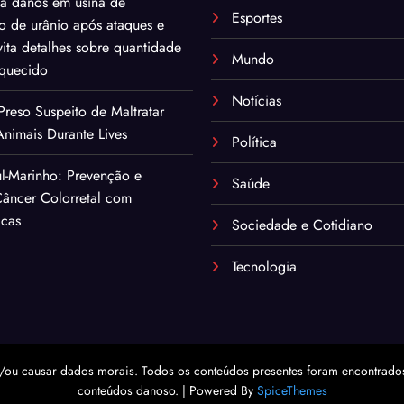
ma danos em usina de
Esportes
o de urânio após ataques e
ita detalhes sobre quantidade
Mundo
iquecido
Notícias
eso Suspeito de Maltratar
nimais Durante Lives
Política
l-Marinho: Prevenção e
Saúde
âncer Colorretal com
icas
Sociedade e Cotidiano
Tecnologia
/ou causar dados morais. Todos os conteúdos presentes foram encontrados 
conteúdos danoso. | Powered By
SpiceThemes