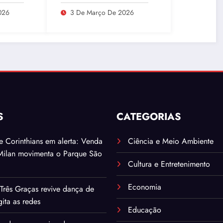
redes
Após Explosão em São
Paulo
026
3 De Março De 2026
S
CATEGORIAS
. e Corinthians em alerta: Venda
Ciência e Meio Ambiente
Milan movimenta o Parque São
Cultura e Entretenimento
Economia
Três Graças revive dança de
ita as redes
Educação