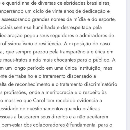
 e queridinha de diversas celebridades brasileiras,
encerrando um ciclo de vinte anos de dedicação e
ira assessorando grandes nomes da mídia e do esporte,
ciais sentir-se humilhada e desrespeitada pela
 declaração pegou seus seguidores e admiradores de
fissionalismo e resiliência. A exposição do caso
a, que sempre prezou pela transparência e ética em
de maus-tratos ainda mais chocantes para o público. A
em um longo período em uma única instituição, mas
nte de trabalho e o tratamento dispensado a
alta de reconhecimento e o tratamento discriminatório
 profissões, onde a meritocracia e o respeito às
io massivo que Carol tem recebido evidencia a
cessidade de questionamentos quando práticas
essoas a buscarem seus direitos e a não aceitarem
o bem-estar dos colaboradores é fundamental para o