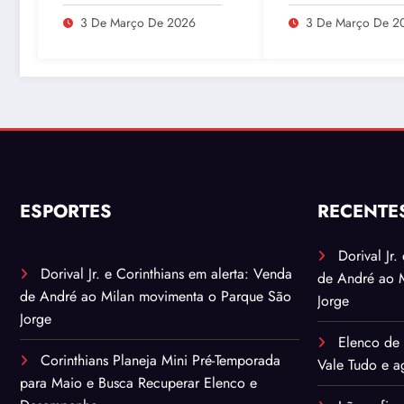
Mais de 100 Animais
Tudo e agita as 
Durante Lives
3 De Março De 2026
3 De Março De 2
ESPORTES
RECENTE
Dorival Jr
Dorival Jr. e Corinthians em alerta: Venda
de André ao 
de André ao Milan movimenta o Parque São
Jorge
Jorge
Elenco de 
Corinthians Planeja Mini Pré-Temporada
Vale Tudo e ag
para Maio e Busca Recuperar Elenco e