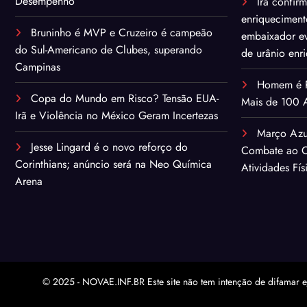
Desempenho
Irã confir
enriqueciment
Bruninho é MVP e Cruzeiro é campeão
embaixador ev
do Sul-Americano de Clubes, superando
de urânio enr
Campinas
Homem é Pr
Copa do Mundo em Risco? Tensão EUA-
Mais de 100 A
Irã e Violência no México Geram Incertezas
Março Azu
Jesse Lingard é o novo reforço do
Combate ao C
Corinthians; anúncio será na Neo Química
Atividades Fís
Arena
© 2025 - NOVAE.INF.BR Este site não tem intenção de difamar e