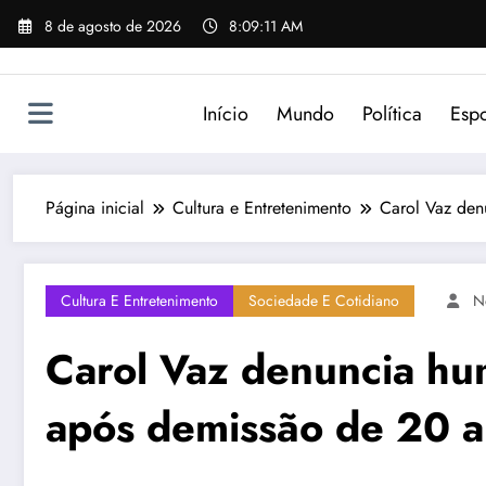
Pular
8 de agosto de 2026
8:09:11 AM
para
o
conteúdo
Início
Mundo
Política
Espo
Página inicial
Cultura e Entretenimento
Carol Vaz den
Cultura E Entretenimento
Sociedade E Cotidiano
N
Carol Vaz denuncia hu
após demissão de 20 a