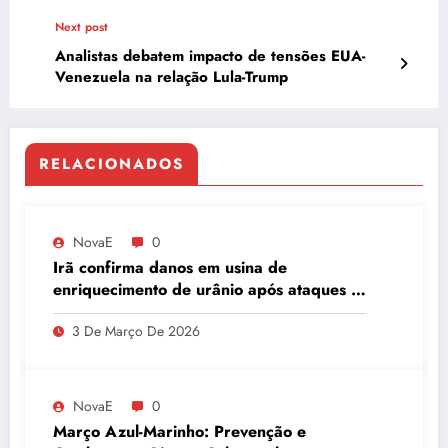
Relatório
Next post
Analistas debatem impacto de tensões EUA-
Venezuela na relação Lula-Trump
RELACIONADOS
NovaE
0
Irã confirma danos em usina de
enriquecimento de urânio após ataques e
embaixador evita detalhes sobre
3 De Março De 2026
quantidade de urânio enriquecido
NovaE
0
Março Azul-Marinho: Prevenção e