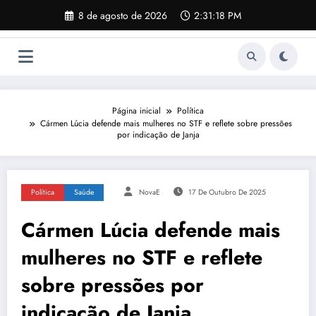
Pular
8 de agosto de 2026
2:31:19 PM
para
o
conteúdo
Página inicial
Política
Cármen Lúcia defende mais mulheres no STF e reflete sobre pressões
por indicação de Janja
Política
Saúde
NovaE
17 De Outubro De 2025
Cármen Lúcia defende mais
mulheres no STF e reflete
sobre pressões por
indicação de Janja